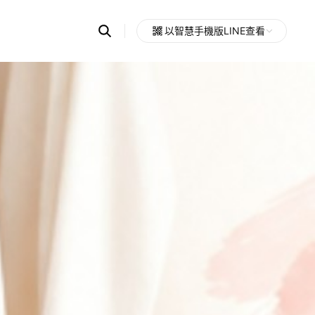
Search
以智慧手機版LINE查看
OpenChats
Open
or
search
messages
area