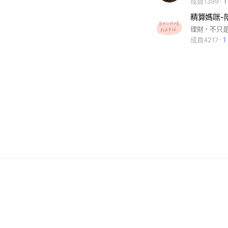
成員1399
精算媽咪-
成員4217