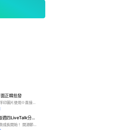
店面正韓批發
✔️完成首批享有💠無浮印圖片使用💠直接看批價💠新款商品天天上新💠穩定到貨💠提供尺寸文案介紹💠天天上熱賣款♥️歡迎完成首批✏️專人服務line搜尋@opium168 🤍#五分埔批發#正韓#正韓服飾#批發#韓國批發#韓國#韓國女裝#韓國連線#韓國代購#東大門#韓國東大門#東大門代購#韓國東大門實拍#衣服#韓國衣服#衣服搭配#衣服代購#韓國彩妝#韓國保養#韓國精品#韓國代購
前
8週存款成長營 | 每週四LiveTalk分享存錢記帳小技巧
# 理財第一步，從存款成長開始！ 開源節流💰是根本，開源在努力，但記帳總是難持續❓ 記流水帳、每一項支出都感覺是必須，找不到節流的方法❓ 本群由40+位家庭財務規劃師陪伴您8週，跟著每日、每週課表行動，存款成長好簡單！ ⭕️本群主要討論存錢、省錢及記帳方法，歡迎分享您的改變與覺察 ⭕️喜歡群內互動請為我們大力推薦！身邊有聊得上財務的朋友，可幫助你一直在此領域學習與思考，找到合適自己的理財