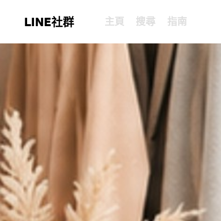
LINE社群
主頁
搜尋
指南