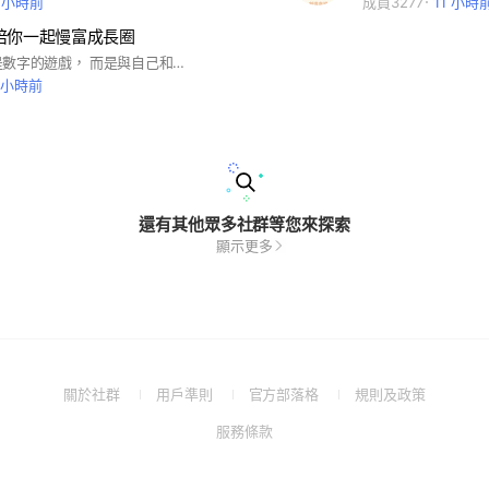
1 小時前
成員3277
11 小時
陪你一起慢富成長圈
理財，不只是數字的遊戲， 而是與自己和生活的關係練習。 在這裡，我們相信…. 「慢富」是一種選擇，不是速度。 它代表著穩定、覺察、與信任： 💕穩定金錢流向，讓生活更安心。 💕覺察情緒與習慣，找到金錢的意義。 💕信任時間的力量，一點一滴長出富足。 我們陪你從日常開始， 練習金錢、時間與能量的管理， 用行動培養「富的底氣」， 打造真正能持續的理財好習慣。 📅 好習慣任務｜共學主題｜慢富行動 🌿 讓金錢成為支持生活的力量，而不是壓力的來源。
1 小時前
還有其他眾多社群等您來探索
顯示更多
(Open
(Open
(Open
(Open
關於社群
用戶準則
官方部落格
規則及政策
in
in
in
in
(Open
服務條款
a
a
a
a
in
new
new
new
new
a
window)
window)
window)
window)