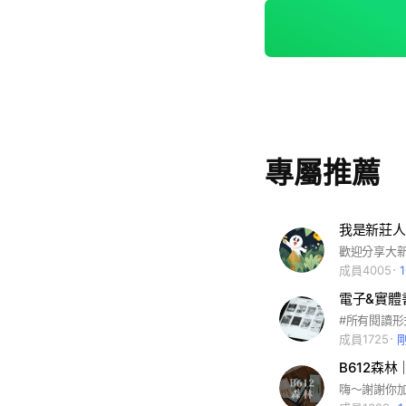
專屬推薦
我是新莊人
成員4005
電子&實體
成員1725
B612森