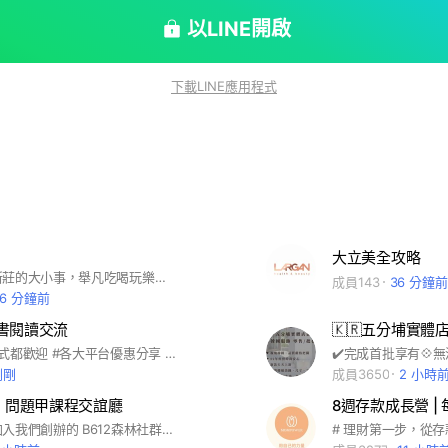
以LINE開啟
下載LINE應用程式
大立美全攻略
歡迎分享大新莊的大小事，舉凡吃喝玩樂都可以喔！
成員143
36 分鐘前
16 分鐘前
書閱讀交流
🇰🇷五分埔實體
#所有閱讀形式都歡迎 #各大平台優惠分享 #讀墨Readmoo #Kobo樂天 #Kindle亞馬遜 #Hyread #小草MobiScribe # 分享好書 #活動討論 #勿推銷
剛剛
成員3650
2 小時
林｜問題甲課程交誼廳
嗨～謝謝你加入我們創辦的 B612森林社群！ 我們專注在美業教學與問題指甲照護，希望透過專業與分享，陪你打造理想的工作與生活方式。 這裡會不定期分享討論、活動提醒， 還有課程的第一手通知，歡迎一起交流！