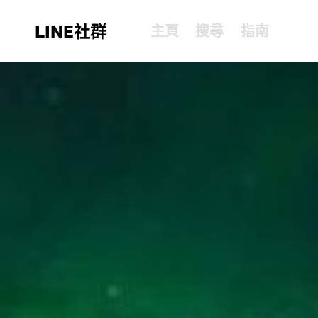
LINE社群
主頁
搜尋
指南