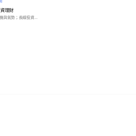
前
投資理財
短線投機強調的是時機與氣勢；長線投資強調的是位階與價值。無論你喜歡短線投機或是長線投資，都可以在這裡學到你需要的知識與技術。 #股海量