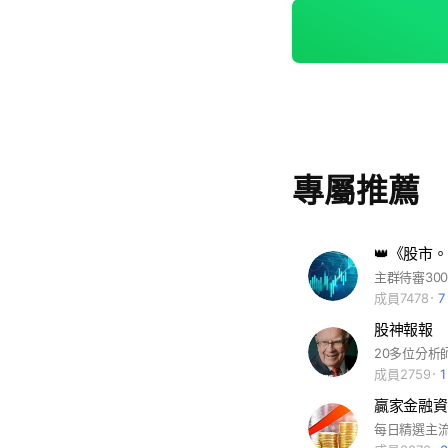
指#國 外期貨#存
飆股#電子股傳產股
報告#布林通道#多頭
app#ig互追互讚 韭菜#
器人#元宇宙挖礦區塊鏈區塊幫
賣 網購團購代購 
扶輪社媽 基督教 
甲大學文化大學 輔
專屬推薦
蝦越南小吃菲律賓英
場所 唱歌 跳舞 歌唱 舞蹈土風
美劇視頻 抖音 搞笑圖片搞笑影片
直播 中華電信 遠傳
聯 長榮 散裝 貨
北市新北市基隆台
成員7478
會職業公會醫院律師
股神報報
動健身#寵物#貓狗#
20多位分析
動產 裝潢 有機蔬菜
成員2759
減肥#彩妝#美容美
贏家金融資
圑購代購 蝦皮淘寶外