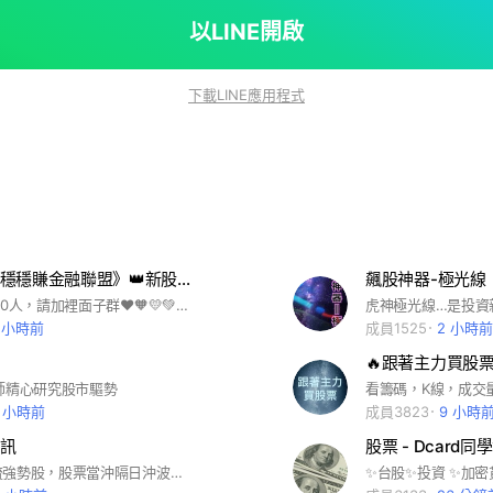
股#價值投資#美股#海期#技術分析#指標#籌碼#主升段
金融股#三大法人#投信#外資#自營商#八大行庫#研究
以LINE開啟
空頭#均線扣抵#kd#macd#程式交昜策略雷達#手機
tg#4g#5g#ar#vr#mr#nft#Gamefi#line#fb#AI 機
下載LINE應用程式
 趣味爆笑圖梗 海鮮水產海鮮 批發零售買
冷凍食品線 家電上遊戲 玩具桌遊 韮菜國際獅子會青商會
佛教 星座塔羅 相命命相館台灣大學政治大學清華大學逢
仁大學 英語 英文美語日文日語美國韓國泡菜日本, 泰國
國法國麵包德國土耳其浴武術 跆拳道 柔道 溜冰娛樂
舞 國際標準舞 華爾滋 追劇 韓劇 陸劇日劇
 電腦主機 主機板 硬碟 隨身碟電器 電視
電信 台灣大哥大 台灣之星7-ELEVEN 萊爾富 全家 全
👑《股市。穩穩賺金融聯盟》👑新股申購股票期貨台積電鴻海❤存股理財存錢加密貨幣ETF房市信用卡投資賺錢
飆股神器-極光線
櫃 三雄健康 汽車機車腳踏車房地產工廠公司主管台積電台
主群待審3000人，請加裡面子群❤🧡💛💚💙💜🤎🤍🤎💜💙💚💛🧡❤🧡💛💚💙💜🤎🤍🤎💜💙💚💛🧡❤🧡💛💚💙💜🤎🤍🤎💜💙💚💛🧡❤股市股票/虛擬貨幣手機礦場幣圈區塊鏈/比特幣幣安太乙幣/賺錢獲利/Pi幣放貸/美食🦀旅遊特賣安親班特惠優惠打折/拍賣特賣會團購團買/網購團媽物聯網/蝦皮outlet食物/食品/好吃/古早味/蔬菜水果/養殖漁獲/漁貨海鮮/潮流衣服/韓風/韓流/韓國/日本美式/流行/好玩/素食/行程/景點/免費/自助/登山/出國/國內國外/國內旅遊/旅館/飯店/旅店/美景/新車/中古車/遊戲/遊樂園/遊樂場/手機/中華/蘋果/媽咪媽媽婦女親子女士/笑話梗圖分享聊天美麗美女攝影欣賞/圖片/影片/美麗/整形/絲襪/專業/外拍/自拍/手工/福利/美圖/化妝/拍攝/技巧/造型/網紅/手機/拍片/流行/時尚/潮流/韓國/交友/高中生/大學生/交流/網美/優質/女生/開團/打卡/秘境/分享/熱門/景點/團媽團爸團購/工程師/鬼滅/愛好/毛孩/疫情/彩妝讀書會/學習/旅行/飯店/旅館/直播主/手機/蘋果/校友/動森/動物森友會/公仔/代購/團購/中華職棒/中職/日本職棒/日職/分享/俱樂部/吃貨/副食品/減肥/美食/追劇/股票/米其林/追劇/股票/股市/台積電/面試/健身人力找工作netflix/環島/存錢/親子/按摩/vip/筆記/談心/交友/情報/新手/同好/愛好/自行車/單車/潛水/露營/登山/釣魚/NBA/健身/籃球/棒球/MLB/足球/兔子/毛孩/貓咪/柴犬/貴賓/傳說對決/手遊/球鞋/精品/美甲服飾/彩妝/保養/進擊的巨人/海賊王/公仔/webtoon/甜點/美食/銅板美食/吃貨/米其林/民宿/環島/民宿/日劇韓劇/美劇/家長/功課/校友/社團/筆記老師/大學高中/好市多/老師知識/工程師/前端/手機/家電心事/愛情/交心談心/研究所/育兒/親子/童裝新手/媽咪/新手媽咪/轉學/求職/求學/面試/外送上班族房市理財/信用卡/存錢門市創業同業團購/夥伴大小事資訊雙北台北臺北台北市台北人新北新北市新北人/基隆基隆市基隆人桃園桃園市桃園人中壢中壢人內壢/內壢人苗栗宜蘭市宜蘭人花蓮市花蓮人/花東台東人新竹新竹人竹北北台灣北部中部台中台中市台中人雲林人高雄屏東墾丁彰化台南臺南嘉義彰化 麥當勞家樂福全家7-11萊爾富全聯好市多寶雅四季百貨生活百貨 皇冠聯盟。皇冠天選。猴神聯邦
中台南高雄花蓮遊樂場所 觀光旅遊交友證照交昜所金管
7 小時前
成員1525
2 小時前
醫師事務所公所警察局生活#美食旅遊#休閒娛樂#運
🔥跟著主力買股票!
交流#運輸 時尚精品 兼職找工作 法拍屋 房屋仲介 不
師精心研究股市驅勢
 水果 糖尿病 三高 長照 網咖娃娃機#手機#電腦#vip#
1 小時前
成員3823
9 小時
髮 婚紗攝影 素描繪畫彩繪#談心情#讀書會學習##網購
訊
股票 - Dcard同
送斜槓 項鍊 耳環 水晶 翡翠 瑪瑙
每日精選主流強勢股，股票當沖隔日沖波段一次掌握，底部出量波段起漲點進場，贏家操盤密技大公開