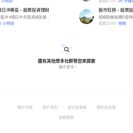
3 小時前
成員6133
26 分鐘
隔日沖專區 - 股票投資理財
股市狂撈 - 股票
這是為喜歡 #當沖 #隔日沖 的投資朋友建立的社群，高手新手齊聚一堂，教學相長，玩個痛快。 #股海量
15 小時前
成員3205
剛剛
還有其他眾多社群等您來探索
顯示更多
(Open
(Open
(Open
(Open
關於社群
用戶準則
官方部落格
規則及政策
in
in
in
in
(Open
服務條款
a
a
a
a
in
new
new
new
new
a
window)
window)
window)
window)