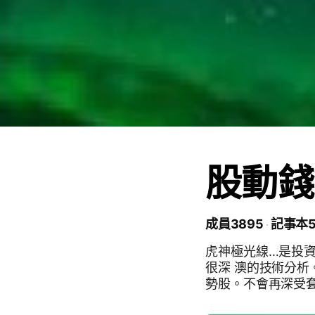
股動錢
成員3895
記事本5
虎神極光線…是投
很深 澳的技術分析
勢股。不會再深受套
#XQ#仙人指路#股