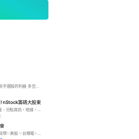
虎神極光線…是投資新手選股的利器 多空判斷一目了然簡單明瞭。不用懂很深 澳的技術分析。 看懂極光線。會抓極光線出筍股就能輕鬆的買到強勢股。不會再深受套牢之苦 #虎神仙人指路#虎神極光線#虎神極光出筍股#XQ#仙人指路#股票#期貨#選擇權#權證#基金etf#飆股#台股#證券#台指#國 外期貨#存股#價值投資#美股#海期#技術分析#指標#籌碼#主升段飆股#電子股傳產股金融股#三大法人#投信#外資#自營商#八大行庫#研究報告#布林通道#多頭空頭#均線扣抵#kd#macd#程式交昜策略雷達#手機app#ig互追互讚 韭菜討論區#tg#4g#5g#ar#vr#mr#nft#Gamefi#line#fb#AI 機器人#元宇宙挖礦虛擬貨幣加密貨幣比特幣太乙幣區塊鏈區塊幫 趣味迷因爆笑圖梗 聊天室 海鮮水產海鮮 批發零售買賣 網購團購代購 冷凍食品線 家電上遊戲 玩具桌遊 韮菜 國際獅子會青商會扶輪社媽 基督教 佛教 道教 一貫道 星座塔羅 相命命相館 台灣大學政治大學清華大學逢甲大學文化大學 輔仁大學 英語 英文美語日文日語美國韓國泡菜日本, 泰國蝦越南小吃菲律賓英國法國麵包德國土耳其浴 武術 跆拳道 柔道 溜冰 娛樂場所 唱歌 跳舞 歌唱 舞蹈土風舞 國際標準舞 華爾滋 追劇 韓劇 陸劇日劇美劇視頻 抖音 搞笑圖片搞笑影片 美女圖片美女影片 電腦主機 主機板 硬碟 隨身碟電器 電視 直播 中華電信 遠傳電信 台灣大哥大 台灣之星 7-ELEVEN 萊爾富 全家 全聯 長榮 散裝 貨櫃 三雄 健康 汽車機車腳踏車房地產工廠公司主管台積電台北市新北市基隆台中台南高雄花蓮遊樂場所 觀光旅遊交友證照交昜所金管會職業公會醫院律師醫師事務所公所警察局 生活#美食旅遊#休閒娛樂#運動健身#寵物#貓狗#交流交友#運輸老司機 舒壓按摩 時尚精品 兼職找工作 法拍屋 房屋仲介 不動產 裝潢 有機蔬菜 水果 糖尿病 三高 長照 網咖娃娃機#手機#電腦#vip#減肥#彩妝#美容美髮 婚紗攝影 素描繪畫彩繪#中華職棒#談心情#讀書會學習# #網購圑購代購 蝦皮淘寶外送 斜槓 項鍊 耳環 水晶 翡翠 瑪瑙 包包 流行服飾 女裝 童裝 #親子#面試#俱樂部#飯店#工程師#補習班 民進黨 國民黨 民眾黨 #鬼滅#動森#薑餅人王國#環島
 nStock籌碼大股東
看籌碼，K線，成交量、分點資訊，地緣，董監持股，看投信、外資....
前
學會
✨台股✨投資 ✨加密貨幣✨美股 ✨台積電✨ETF✨SPY✨反詐騙