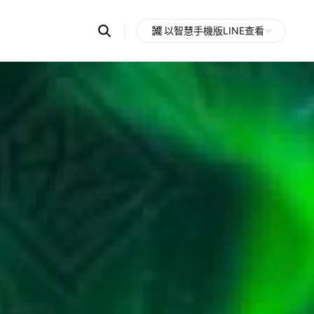
Search
以智慧手機版LINE查看
OpenChats
Open
or
search
messages
area