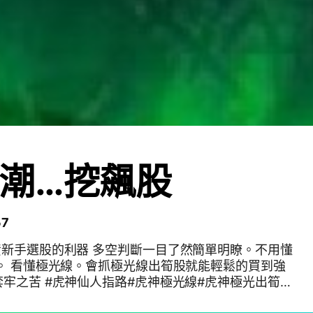
潮…挖飆股
7
資新手選股的利器 多空判斷一目了然簡單明瞭。不用懂
。 看懂極光線。會抓極光線出筍股就能輕鬆的買到強
牢之苦 #虎神仙人指路#虎神極光線#虎神極光出筍股
票#期貨#選擇權#權證#基金etf#飆股#台股#證券#台