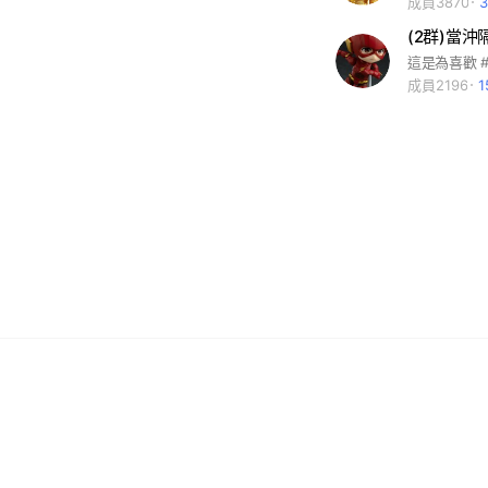
成員3870
(2群)當沖
成員2196