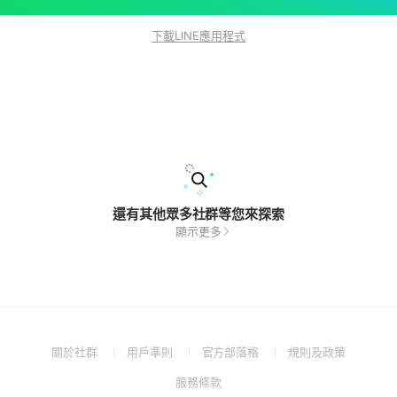
下載LINE應用程式
還有其他眾多社群等您來探索
顯示更多
(Open
(Open
(Open
(Open
關於社群
用戶準則
官方部落格
規則及政策
in
in
in
in
(Open
服務條款
a
a
a
a