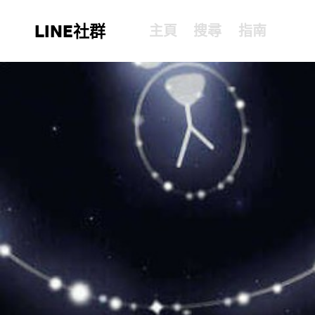
LINE社群
主頁
搜尋
指南