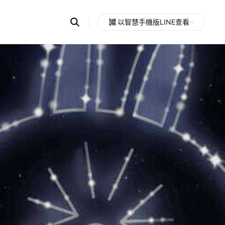
Search
以智慧手機版LINE查看
OpenChats
Open
or
search
messages
area