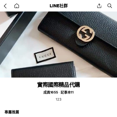
Go
share
se
LINE社群
back
to
home
實際國際精品代購
成員1655
記事本11
123
專屬推薦