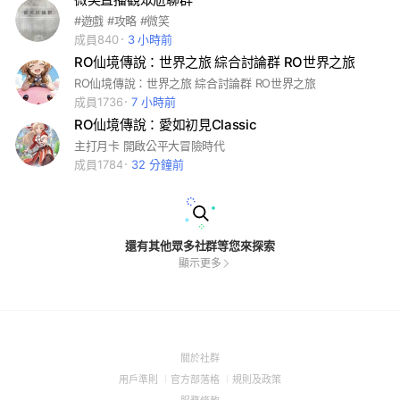
#遊戲 #攻略 #微笑
成員840
3 小時前
RO仙境傳說：世界之旅 綜合討論群 RO世界之旅
RO仙境傳說：世界之旅 綜合討論群 RO世界之旅
成員1736
7 小時前
RO仙境傳說：愛如初見Classic
主打月卡 開啟公平大冒險時代
成員1784
32 分鐘前
還有其他眾多社群等您來探索
顯示更多
(Open
關於社群
in
(Open
(Open
(Open
用戶準則
官方部落格
規則及政策
a
in
in
in