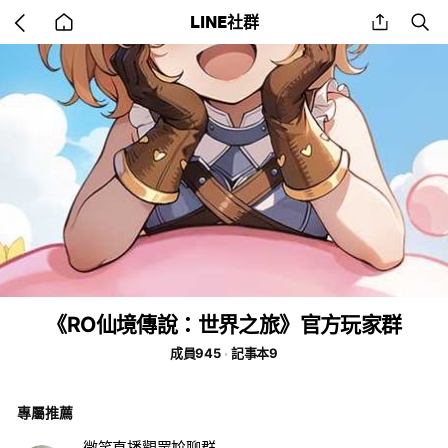
Go
share
se
LINE社群
back
to
home
《RO仙境傳說：世界之旅》官方玩家群
成員945
記事本9
專屬推薦
微笑直播觀眾尬聊群