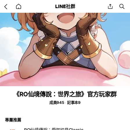
Go
share
se
LINE社群
back
to
home
《RO仙境傳說：世界之旅》官方玩家群
成員945
記事本9
專屬推薦
RO仙境傳說：愛如初見Classic