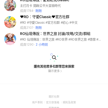
主打月卡 開啟公平大冒險時代
成員1784
剛剛
❤️RO：守愛Classic❤️官方社群
#RO #守愛Classic #官方社群 #初心 #中文
成員2107
剛剛
RO仙境傳說：世界之旅 討論/攻略/交流/群組
#RO 仙境傳說：世界之旅 #RO世界 #RO世界之旅 #情懷 #攻略 #手遊 #RO仙境傳說
成員1290
2 小時前
還有其他眾多社群等您來探索
顯示更多
(Open
關於社群
in
(Open
(Open
(Open
用戶準則
官方部落格
規則及政策
a
in
in
in