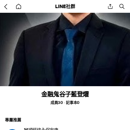
Go
share
se
LINE社群
back
to
home
金融鬼谷子藍登燿
成員30
記事本0
專屬推薦
🐼順經絡永保安康