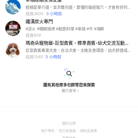
經絡是單行道，並非雙向道，要懂的循經取穴，才會有好的功效。
成員3605
3 小時前
鐵漢炭火專門
#炭火 #精緻燒烤 #創意料理 #串燒 #牛 #海鮮
成員909
瑪奇朵寵物屋-巨型貴賓、標準貴賓-幼犬交流互動平台
巨型貴賓專業犬舍，合法犬舍，主推友善環境，幼犬舒適成長，保母專職照顧，歡迎現場跟寶寶互動，特寵業繁字第s1070014號 #禁止其他同業刊登幼犬資訊，認養文，送養文，推銷，廣告，其他不相關資訊，違者強制退出社群#巨型貴賓 #標準貴賓 #大型犬 #泰迪熊 #紅白花 #巧白花 #瑪奇朵 #寵物 #寵物買賣
成員1545
5 小時前
還有其他眾多社群等您來探索
顯示更多
(Open
關於社群
in
(Open
(Open
(Open
用戶準則
官方部落格
規則及政策
a
in
in
in