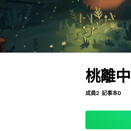
桃離中
成員2
記事本0