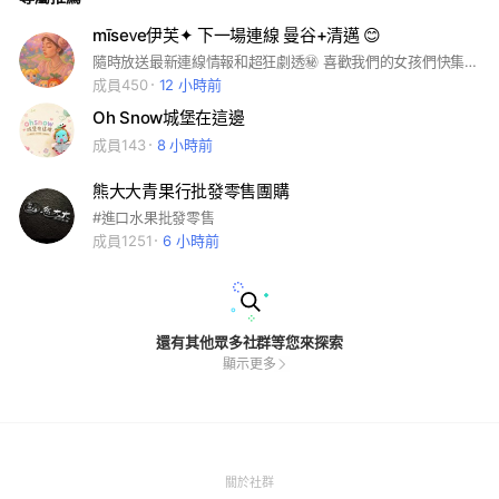
mīseᴠe伊芙✦ 下一場連線 曼谷+清邁 😊
隨時放送最新連線情報和超狂劇透㊙️ 喜歡我們的女孩們快集合～ 一起互相通知、狂推坑、熱烈分享！ 新品爆料不漏接，直播一起嗨翻天～ 跟著mīseᴠe，開心逛街、狂買不停歇！
成員450
12 小時前
Oh Snow城堡在這邊
成員143
8 小時前
熊大大青果行批發零售團購
#進口水果批發零售
成員1251
6 小時前
還有其他眾多社群等您來探索
顯示更多
(Open
關於社群