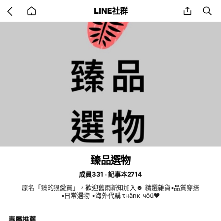
Go
share
se
LINE社群
back
to
home
臻品選物
成員331
記事本2714
原名「臻的狠愛買」，歡迎舊雨新知加入☻ 精選雜貨•品質穿搭
•日常選物 •海外代購 τнänκ чöü♥
專屬推薦