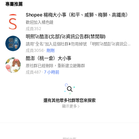
專屬推薦
Shopee 楊梅大小事（和平、威獅、梅獅、高鐵南）
歡迎加入橘色鏈
成員352
明熙🚀酷澎(北部)🚀資訊公告群(禁閒聊)
請用''全名''加入這個社群⬇️勿用綽號 「明熙🚀酷彭🚀資訊公告群」！ (第一次有到班才會被審核進去) 此群僅供人員查看名單及工作相關資訊 **請勿在群組閒聊**
成員3056
剛剛
酷澎（桃一倉）大小事
原社群已經刪除，重新建立避難群
成員487
7 小時前
還有其他眾多社群等您來探索
顯示更多