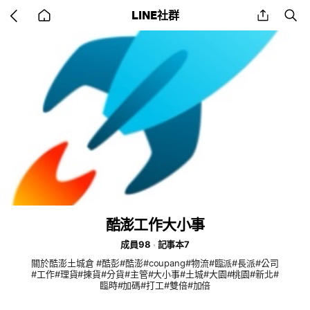
Go
share
se
LINE社群
back
to
home
酷澎工作大小事
成員98
記事本7
關於酷澎土城倉 #酷彭#酷澎#coupang#物流#臨派#長派#公司
#工作#理貨#揀貨#分貨#主管#大小事#土城#大園#桃園#新北#
臨時#加碼#打工#雙倍#加倍