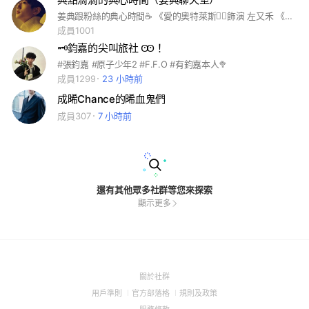
姜典跟粉絲的典心時間☕️ 《愛的奧特萊斯👉🏻飾演 左又禾 《奇蹟 👉🏻飾演 艾迪 這裡是喜歡姜典的粉絲群， 期許大家以聊和姜典有關的話題為主
成員1001
🗝️鈞嘉的尖叫旅社 Ꙭ！
#張鈞嘉 #原子少年2 #F.F.O #有鈞嘉本人🥦
成員1299
23 小時前
成晞Chance的晞血鬼們
成員307
7 小時前
還有其他眾多社群等您來探索
顯示更多
(Open
關於社群
in
(Open
(Open
(Open
用戶準則
官方部落格
規則及政策
a
in
in
in