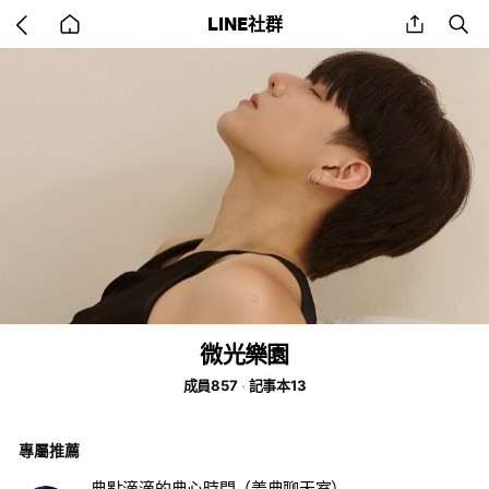
Go
share
se
LINE社群
back
to
home
微光樂園
成員857
記事本13
專屬推薦
典點滴滴的典心時間（姜典聊天室）