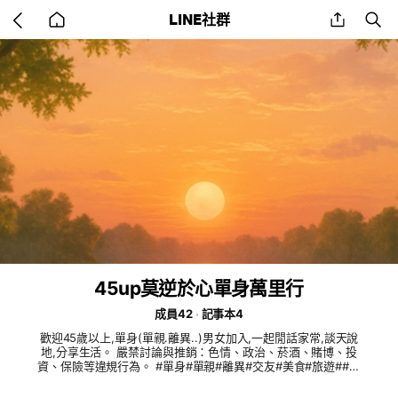
Go
share
se
LINE社群
back
to
home
45up莫逆於心單身萬里行
成員42
記事本4
歡迎45歲以上,單身(單親.離異..)男女加入,一起閒話家常,談天說
地,分享生活。 嚴禁討論與推銷：色情、政治、菸酒、賭博、投
資、保險等違規行為。 #單身#單親#離異#交友#美食#旅遊##聊
天#唱歌