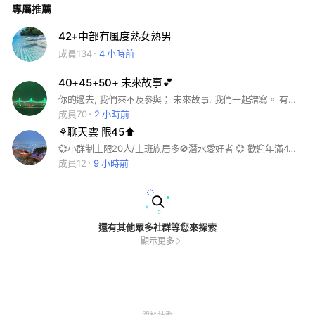
專屬推薦
42+中部有風度熟女熟男
成員134
4 小時前
40+45+50+ 未來故事💕
你的過去, 我們來不及參與； 未來故事, 我們一起譜寫。 有緣在此相遇, 讓我們共同珍惜彼此緣份。 #輕鬆 #自在 #不逾矩 #開心聊 #音樂 註：本群只單純聊天並分享美好的事物, 別有企圖者, 請勿申請。
成員70
2 小時前
⚘聊天雲 限45⬆️
💞小群制上限20人/上班族居多🚫潛水愛好者 💞 歡迎年滿45歲/單身/單親且愛聊天的您加入/話題隨意但請尊重女性 💞 頭像請先更換真的本人照/註明區域/🔥非真人照拒收…ID請想好再申請 🚫再次更改ID 🚫偽單身 🚫檢舉達人💔玻璃心慎入
成員12
9 小時前
還有其他眾多社群等您來探索
顯示更多