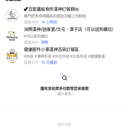
🦖豆家鐵板食所漢神訂餐群🍱
專門把香噴噴鐵板料理送到櫃上的群組
成員498
14 小時前
洲際漢神/迷客夏/北屯、潭子店（可以送到櫃位）
#可以送到櫃位
成員403
剛剛
健康那件小事漢神百貨訂餐區
#外送 #漢神百貨 #北屯外送 #北區外送 #健康餐盒
成員595
10 分鐘前
還有其他眾多社群等您來探索
顯示更多
(Open
關於社群