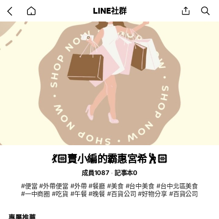
Go
share
se
LINE社群
back
to
home
💃🏻賣小編的霸惠宮希🕺🏻
成員1087
記事本0
#便當 #外帶便當 #外帶 #餐廳 #美食 #台中美食 #台中北區美食
#一中商圈 #吃貨 #午餐 #晚餐 #百貨公司 #好物分享 #百貨公司
專屬推薦