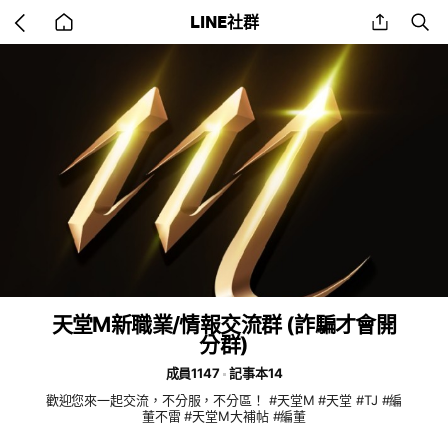
Go
share
se
LINE社群
back
to
home
天堂M新職業/情報交流群 (詐騙才會開
分群)
成員1147
記事本14
歡迎您來一起交流，不分服，不分區！ #天堂M #天堂 #TJ #編
董不雷 #天堂M大補帖 #編董