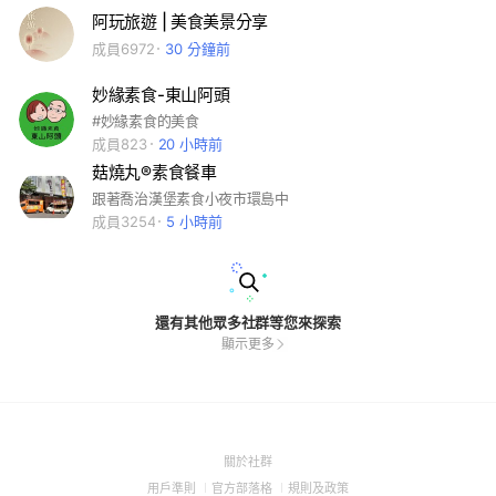
阿玩旅遊 | 美食美景分享
成員6972
30 分鐘前
妙緣素食-東山阿頭
#妙緣素食的美食
成員823
20 小時前
菇燒丸®️素食餐車
跟著喬治漢堡素食小夜市環島中
成員3254
5 小時前
還有其他眾多社群等您來探索
顯示更多
(Open
關於社群
in
(Open
(Open
(Open
用戶準則
官方部落格
規則及政策