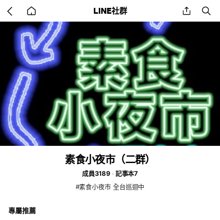
Go
share
se
LINE社群
back
to
home
素食小夜市（二群）
成員3189
記事本7
#素食小夜市 全台巡迴中
專屬推薦