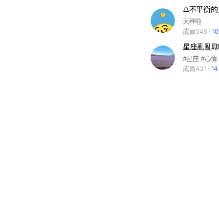
♎不平衡的
天秤啦
成員548
1
星座亂亂聊
成員431
1