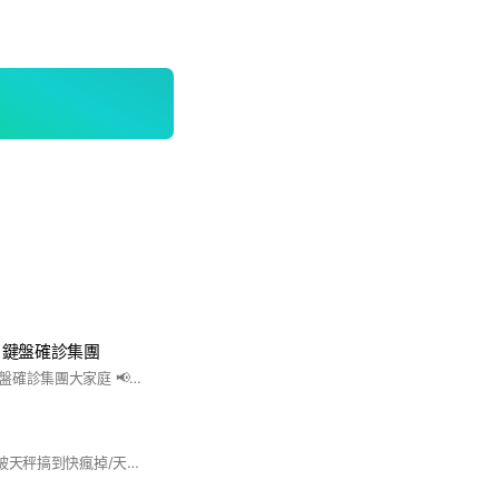
：鍵盤確診集團
歡迎大家加入我們鍵盤確診集團大家庭 📢本群提供各類情感問題提問及解惑 我們會不定時舉辦活動以及live talk🎤 也提供多種不同功能聊天室供大家聊天 本群沒有同溫層也沒有雙標的情形發生 ⚠️固定每週一早上清理未依照規定更改名字的群友名單⚠️ ⚠️可私下交換聯絡方式（必須雙方同意並且告知管理員）⚠️ ⚠️嚴禁出現任何騷擾行為⚠️ 一旦有騷擾行為發生即送您出去透風 歡迎大家一起加入共同聊天吧～ #星座情感討論#沒有同溫層#放鬆聊天
暗戀天秤/天秤家眷/被天秤搞到快瘋掉/天秤本人