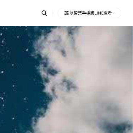
Search
以智慧手機版LINE查看
OpenChats
Open
or
search
messages
area