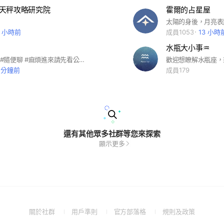
天秤攻略研究院
霍爾的占星屋
0 小時前
成員1053
13 小時
水瓶大小事♒️
#星座 #心情 #隨便聊 #麻煩進來請先看公告還有記事本。 #請配合在名字的《前面》加上星座符號 !!!《前面》《前面》《前面》!!! ♈️#牡羊♉️#金牛♊️#雙子 ♋️#巨蟹♌️#獅子♍️#處女 ♎️#天秤♏️#天蠍♐️#射手 ♑️#魔羯♒️#水瓶♓️#雙魚 ♈️#牡羊座♉️#金牛座♊️#雙子座 ♋️#巨蟹座♌️#獅子座♍️#處女座 ♎️#天秤座♏️#天蠍座♐️#射手座 ♑️#魔羯座♒️#水瓶座♓️#雙魚座
4 分鐘前
成員179
還有其他眾多社群等您來探索
顯示更多
(Open
(Open
(Open
(Open
關於社群
用戶準則
官方部落格
規則及政策
in
in
in
in