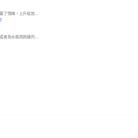
太陽的身後，月亮表露了情緒，上升綻放著才華 ; 與霍爾一起用占星，擁抱最真實的自己！ #占星 #霍爾 #星座 #太陽 #月亮 #上升
前
歡迎想瞭解水瓶座，或者為水瓶而困擾的朋朋們加入。 請在暱稱後方標準星座以方便辨識～ 這是一個怪但又不那麼怪的社群 和平冠軍🏆 沒有確實回答入群審核問題的一律不予通過申請 你好我好大家好 謝謝大家