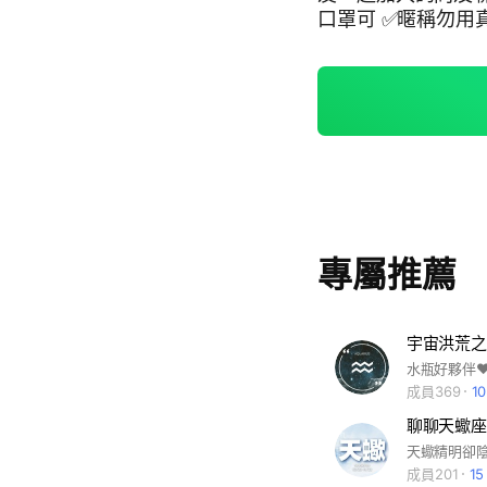
口罩可 ✅暱稱勿用真名，並於前方加上自己的星座符號。Ex: ♏️可可 社群
特色⬇️ ⭐️社團特點
時事及三觀，幫助每
詢。 社群重要規則說明⬇️ ⭐️固定收人的時間為每個星期一及星期五。 ⭐️請
提出問題及參與討論
每個週末。
專屬推薦
宇宙洪荒之
水瓶好夥伴❤
成員369
1
聊聊天蠍座
成員201
1