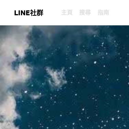
LINE社群
主頁
搜尋
指南