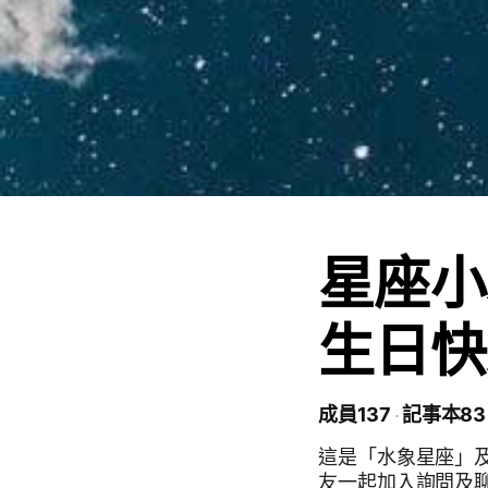
星座小
生日快
成員137
記事本83
這是「水象星座」及「風
友一起加入詢問及聊天。 ⚠️本社群非交友社群 ✅頭貼勿