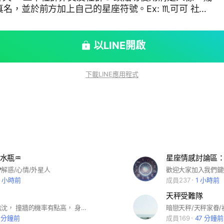
1: 由DCARD版主經營。 ⭐️社團特點2:以星座觀點，結合
個你我他。 ⭐️社團特點3.專業占卜師能提供協助及諮
以LINE開啟
，固定二星期將潛水社員踢除。 ⭐️固定踢人的時間為
下載LINE應用程式
水瓶♒️
星座情感討論區
️解惑/心情/外星人
0 小時前
成員237
1 小時前
天秤受難隊
天蠍精明卻陰沈， 撞牆的機率有點高， 身旁的人沒辦法拉天蠍一把， 很多既定想法難有彈性， 又或者說， 天蠍需要掌控以慰藉自己的不安全感。
5 分鐘前
成員169
47 分鐘前