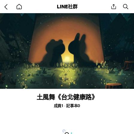
Go
share
se
LINE社群
back
to
home
土風舞《台北健康路》
成員1
記事本0