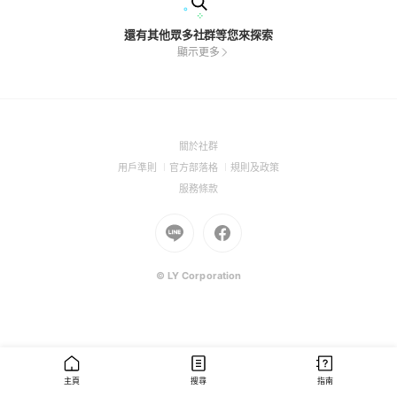
還有其他眾多社群等您來探索
顯示更多
(Open
關於社群
in
(Open
(Open
(Open
用戶準則
官方部落格
規則及政策
a
in
in
in
(Open
服務條款
new
a
a
a
in
window)
new
Go
new
Go
new
a
window)
to
window)
to
window)
new
Line
Facebook
window)
(Open
(Open
© LY Corporation
in
in
a
a
new
new
window)
window)
主頁
搜尋
指南