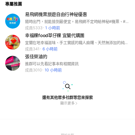
專屬推薦
味。 #研磨芝麻包，嚴選上等的黑芝麻,一次又一次反覆研磨不添
加任何調味，黑芝麻底蘊香醇濃郁，每口在口中散發著芝麻香。
#香辣筍包，素食者福音，內餡有豐富的竹筍丁,素肉絲，紅蘿蔔
易飛網機票旅遊自由行神秘優惠
絲拌炒微辣鹹香味道，爽脆口感深受喜愛。 #三星蔥花捲，採用
隨時出門，就能撿到最便宜。易飛網不定時給神秘#機票、#自由行、#團體、票券，挑戰#旅遊最省價😘招募中🎉超過3000人抽神秘大獎🎁入群請留正常中英文姓名方能通過審核。 ⚠️本群禁發廣告、非易飛網商品等訊息，若有違反會踢群❌
宜蘭三星蔥，香氣四溢滿滿蔥花以手工花捲方式呈現，看得到也
吃得到每口蔥花，在嘴裡化開的宜蘭三星蔥。 #沖繩黑糖饅頭，
成員5333
1 小時前
高成本製作最受小朋友的歡迎，精選日本黑糖磚加上西點才會使
幸福粿food草仔粿 宜蘭代購團
用的可可粉，甜味則使用古早冬瓜餡提味，絕不使用人工化學成
份，黑糖饅頭香氣四溢，是長年不敗款。 還有其他眾多口味等
宜蘭在地幸福滋味、手工實感的職人麻糬、天然無添加的純米草仔粿，想分享這份喜悅帶給各位 #幸福粿food草仔粿 #幸福草仔粿 #平安草仔粿 #粿food #草仔粿 #麻糬 #芋頭巧 #宜蘭代購 #幸福市場 #徐匯中學
著您親自來體驗。
成員341
6 小時前
張佳榮滷的
進群可以先看記事本有相關資訊
成員3010
10 小時前
還有其他眾多社群等您來探索
顯示更多