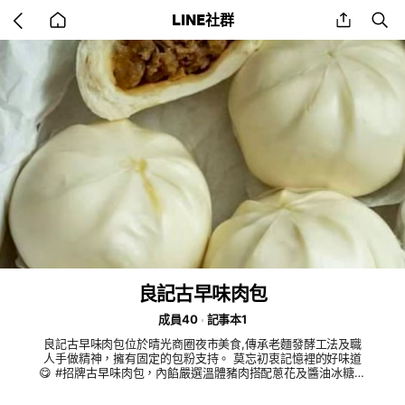
Go
share
se
LINE社群
back
to
home
良記古早味肉包
成員40
記事本1
良記古早味肉包位於晴光商圈夜市美食,傳承老麵發酵工法及職
人手做精神，擁有固定的包粉支持。 莫忘初衷記憶裡的好味道
😋 #招牌古早味肉包，內餡嚴選溫體豬肉搭配蔥花及醬油冰糖製
作，每口都吃的到湯汁鹹香口感。 #椒麻肉包，採用大紅袍及數
種紅花椒系列調製黃金比例配方，創新內餡讓包子也有麻辣新滋