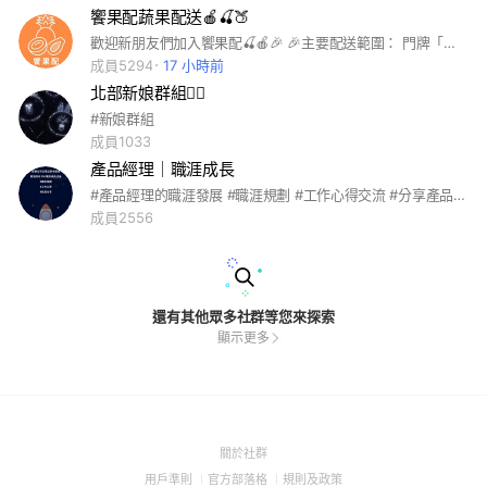
饗果配蔬果配送🍎🍒🍑
歡迎新朋友們加入饗果配🍒🍎🎉 🎉主要配送範圍： 門牌「新莊區」即滿$300免運 🎉新莊、泰山、五股、樹林、迴龍 滿$500免運配送 🎉其他雙北地區(有限區域) 滿$799免運配送
成員5294
17 小時前
北部新娘群組🧚‍♀️
#新娘群組
成員1033
產品經理｜職涯成長
#產品經理的職涯發展 #職涯規劃 #工作心得交流 #分享產品經理乾貨 所有群友一視同仁，歡迎大家輕鬆交流一起成長 👉🏻命名方式：稱呼 / 產業別 / 職業 新朋友加入，請看記事本完成新人任務並了解版規。
成員2556
還有其他眾多社群等您來探索
顯示更多
(Open
關於社群
in
(Open
(Open
(Open
用戶準則
官方部落格
規則及政策