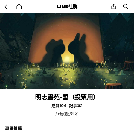
Go
share
se
LINE社群
back
to
home
明志書苑-暫（投票用）
成員104
記事本1
戶號樓層姓名
專屬推薦