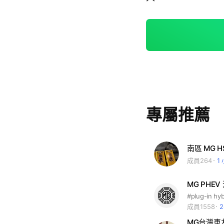
專屬推薦
南區 MG H
成員264
1
MG PHE
成員1558
MG台灣車