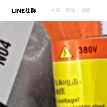
LINE社群
主頁
搜尋
指南