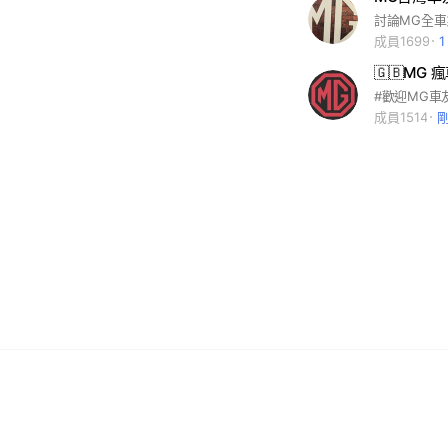
成員1699
🇬🇧MG 瘋
成員1514