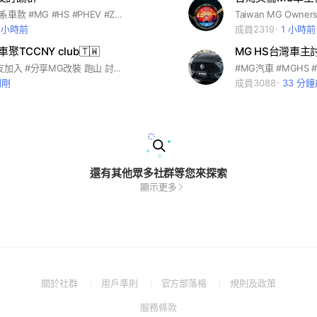
討論MG全車系車款 #MG #HS #PHEV #ZS #MG4
1 小時前
成員2319
1 小時前
車聚TCCNY club🇹🇼
MG HS台灣車主
#歡迎MG車友加入 #分享MG改裝 跑山 討論 車聚 露營 #非買賣專區
剛剛
成員3088
33 分
還有其他眾多社群等您來探索
顯示更多
(Open
(Open
(Open
(Open
關於社群
用戶準則
官方部落格
規則及政策
in
in
in
in
(Open
服務條款
a
a
a
a