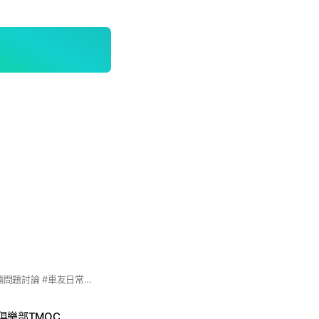
#台南車主為主 #車輛問題討論 #車友日常分享 #歡迎一起吵吵鬧鬧、吃吃喝喝 #不介意吵鬧者歡迎加入
俱樂部TMOC