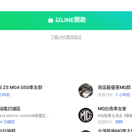
以LINE開啟
下載LINE應用程式
S ZS MG4 G50車友群
南區最優惠MG群
 小時前
成員286
2 小時前
V 油電討論區
MG台南車友會
#plug-in hybrid electric vehicle#插電式混合動力#電油車#中华名爵领航新能源#J1772#馭電版#可油可電#AC#Type 1#慢充#MG PHEV FANS CLUB
24 分鐘前
成員602
剛剛
友討論群
台灣英倫MG車主