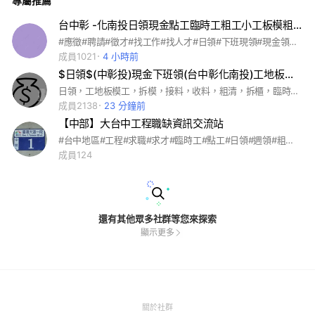
專屬推薦
台中彰 -化南投日領現金點工臨時工粗工小工板模粗清打石綁鐵接料收料鐵工泥作水電管路配電清潔鐘點女生。
#應徵#聘請#徵才#找工作#找人才#日領#下班現領#現金領薪#工地#粗工#點工#臨時工#小工#板模#拆模#接料#收料#粗清#綁鐵#拆櫃#水電#打石#太陽能#弱電#輕隔間#裝潢#輕鋼架#系統櫃#木工#土水#泥作#土木#鐵工#西工#搬運工#打工#清潔工#電焊#焊工#植筋#拉線#配管#管路#派遣人力#長期工#短期工#人力調度#防火工程#人力資源#組裝
成員1021
4 小時前
$日領$(中彰投)現金下班領(台中彰化南投)工地板模拆模接料收料粗清綁鐵臨時工小工粗工木工水電泥作
日領，工地板模工，拆模，接料，收料，粗清，拆櫃，臨時工，小工，粗工，水電，綁鐵，打石，太陽能，輕隔間，輕鋼架，裝潢，系統櫃，木工，土水(泥作)，土木，
成員2138
23 分鐘前
【中部】大台中工程職缺資訊交流站
#台中地區#工程#求職#求才#臨時工#點工#日領#週領#粗工#工程助手#科技廠#施工電梯操作手#廠務#工務#水電#弱電#接料#板模#鷹架#綁鐵#清潔#油漆#泥作#木工#裝潢#輕隔間#輕鋼架#配管#防水#拆除#磁磚#填縫#批土#防火填塞#風管#保溫#空調
成員124
還有其他眾多社群等您來探索
顯示更多
(Open
關於社群