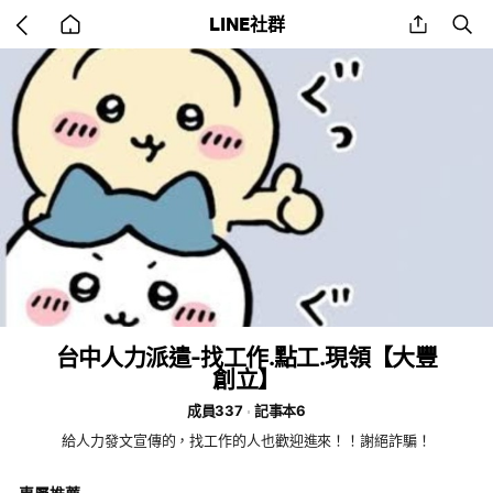
Go
share
se
LINE社群
back
to
home
台中人力派遣-找工作.點工.現領【大豐
創立】
成員337
記事本6
給人力發文宣傳的，找工作的人也歡迎進來！！謝絕詐騙！