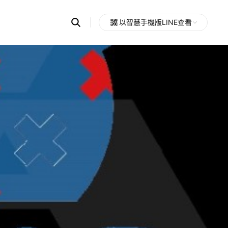
Search
以智慧手機版LINE查看
OpenChats
Open
or
search
messages
area