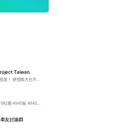
ject Taiwan.
日常用車也可以很有態度！ 夢想再大也不嫌大，追夢的人再小也不嫌小 [No dream is too big, and no dreamer is too small.j
請先加入【945鯊】FB社團 #945鯊 #945STI #SUBARU #IMPREZA #WRX #STI ＃GC8 ＃GF8 #GDA #GDB #GGA #GGG #GRF #GVF #VAG #VAF #速霸陸 #486 #WRXSTI #LEVORG #FORESTER #XV 請先加入【945鯊】FB社團 發起自我介紹文後方可入群，謝謝
86 車友討論群