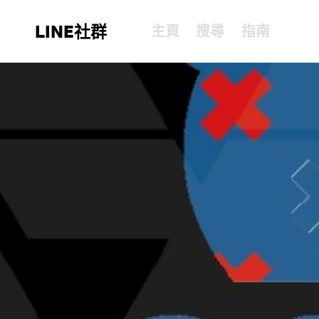
LINE社群
主頁
搜尋
指南