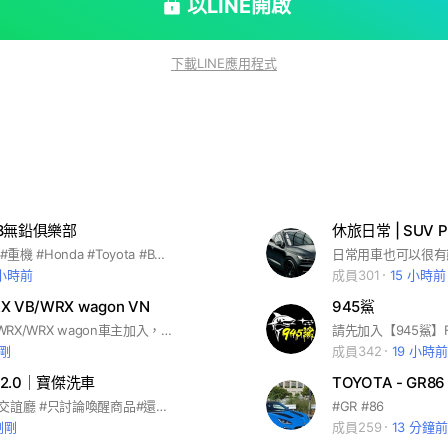
以LINE開啟
下載LINE應用程式
8無鉛俱樂部
休旅日常 | SUV Pro
#汽車 #機車 #重機 #Honda #Toyota #BMW #跑山 #彎道小魔女 #benz #VW #寶獅 #Yamaha #nissan #三菱 #mitsubishi #mazda #本田 #馬自達 #福斯 #ford #福特 #Subaru #lexus #suzuki #luxgen #納智捷
 小時前
成員301
15 小時前
X VB/WRX wagon VN
945鯊
歡迎2023+ WRX/WRX wagon車主加入，頭貼需使用愛車照，並請加入FB社團“SUBARU SUYA CLUB”一起同歡，歡迎你！
剛
成員342
19 小時前
2.0｜寶傑洗車
TOYOTA - GR
#品牌粉絲的交誼廳 #只討論喚醒商品#還有打屁聊天
#GR #86
剛剛
成員259
13 分鐘前