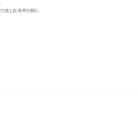
社
歡迎對2輪/4輪/卡車/交通工具/車界的爆料~ 不良店家~不良賣家~好笑的~新奇的~ 或是被車友坑了~ 買到爛料賣方射後不理等等~ 僅限關於交通工具~ 也就是一切可載人的爆料~ 其餘不相關的爆料會刪除文~ 歡迎大家看熱鬧~ 也希望大家買賣可以預防惡質賣家買家~ 發言請自重，攸關法律問題，請自行處理！ 嚴禁販售/直播分享，違者退社⋯⋯