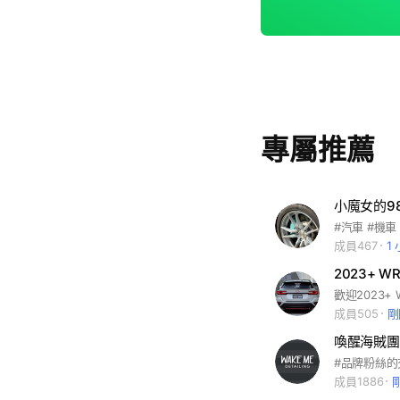
專屬推薦
小魔女的9
成員467
1
2023+ WR
成員505
剛
喚醒海賊團
成員1886