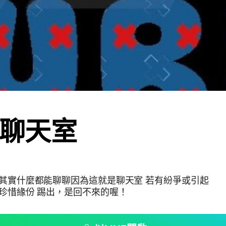
 聊天室
 其實什麼都能聊聊因為這就是聊天室 若有紛爭或引起
爭 一律踢出！ 請珍惜緣份 踢出，是回不來的喔！