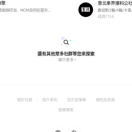
車聚
靠北車界爆料公
NCM無名車聚創辦宗旨 . NCM目的在提升國內的車圈品質，透過打造一個優質的無差別車聚平台，不分改裝與否、車價高低，從兩門Smart到F150大型皮卡都可參與，這個聚會是不擾民且靜態的優質活動，讓所有車友都能在這個平台分享對四輪的熱愛。 *NCM為NamelessCarMeet的簡寫
成員1124
還有其他眾多社群等您來探索
顯示更多
(Open
(Open
(Open
(Open
關於社群
用戶準則
官方部落格
規則及政策
in
in
in
in
(Open
服務條款
a
a
a
a
in
new
new
new
new
a
window)
window)
window)
window)
new
Go
Go