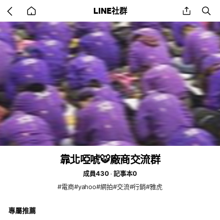
Go
share
se
LINE社群
back
to
home
靠北啞唬🐯廠商交流群
成員430
記事本0
#電商#yahoo#網拍#交流#行銷#雅虎
專屬推薦