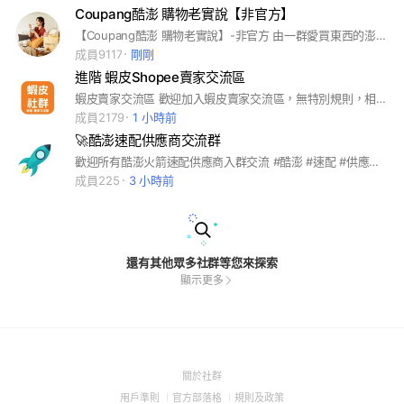
Coupang酷澎 購物老實說【非官方】
【Coupang酷澎 購物老實說】-非官方 由一群愛買東西的澎友所建立。 目前設主群、母嬰群、揪團群、二手交流群 #Coupang #韓國電商 #酷澎 #電商 #母嬰 #彩妝 #兒童 #食品 #零食 #Momo #蝦皮 #Pchome #Mamilove
成員9117
剛剛
進階 蝦皮Shopee賣家交流區
蝦皮賣家交流區 歡迎加入蝦皮賣家交流區，無特別規則，相互尊重即可 討論時可注意的底下幾點 1.清晰明確說明自身狀況，再點出具體要問的問題 2.有些答案可先自行搜尋，不要當伸手牌 3.學習不分年齡大小賣家，嘗試問與答，別害怕說錯，學到的都是你的 4.得到的答案關乎於你怎麼問，問之前好好想一下，並保持禮貌與尊重
成員2179
1 小時前
🚀酷澎速配供應商交流群
歡迎所有酷澎火箭速配供應商入群交流 #酷澎 #速配 #供應商 #火箭速配
成員225
3 小時前
還有其他眾多社群等您來探索
顯示更多
(Open
關於社群
in
(Open
(Open
(Open
用戶準則
官方部落格
規則及政策