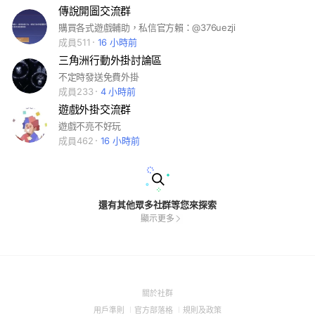
傳說開圖交流群
購買各式遊戲輔助，私信官方賴：@376uezji
成員511
16 小時前
三角洲行動外掛討論區
不定時發送免費外掛
成員233
4 小時前
遊戲外掛交流群
遊戲不亮不好玩
成員462
16 小時前
還有其他眾多社群等您來探索
顯示更多
(Open
關於社群
in
(Open
(Open
(Open
用戶準則
官方部落格
規則及政策