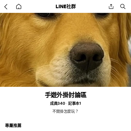
Go
share
se
LINE社群
back
to
home
手遊外掛討論區
成員340
記事本1
不開掛怎麼玩？
專屬推薦