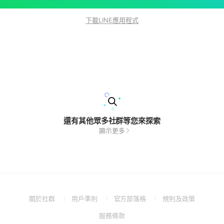
下載LINE應用程式
還有其他眾多社群等您來探索
顯示更多
(Open
(Open
(Open
(Open
關於社群
用戶準則
官方部落格
規則及政策
in
in
in
in
(Open
服務條款
a
a
a
a