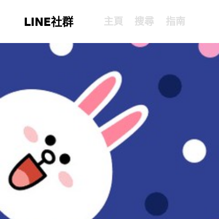
LINE社群
主頁
搜尋
指南