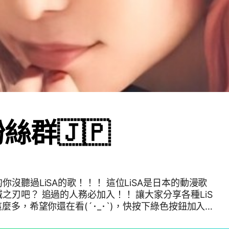
粉絲群🇯🇵
沒聽過LiSA的歌！！！ 這位LiSA是日本的動漫歌
之刃吧？ 追過的人務必加入！！ 讓大家分享各種LiS
麼多，希望你還在看(´･_･`)，快按下綠色按鈕加入
吧！！我歡迎你！！！ 社群誕生日2023.7.27 #織部里沙#LiSA