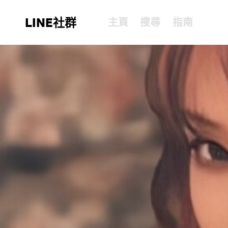
LINE社群
主頁
搜尋
指南