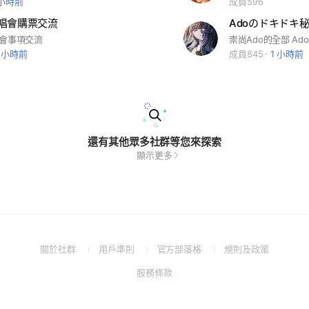
 小時前
成員596
i演唱會購票交流
演唱會事項交流
崇尚Ado的全部 Ad
1 小時前
成員845
1 小時前
還有其他眾多社群等您來探索
顯示更多
(Open
(Open
(Open
(Open
關於社群
用戶準則
官方部落格
規則及政策
in
in
in
in
(Open
服務條款
a
a
a
a
in
new
new
new
new
a
window)
window)
window)
window)