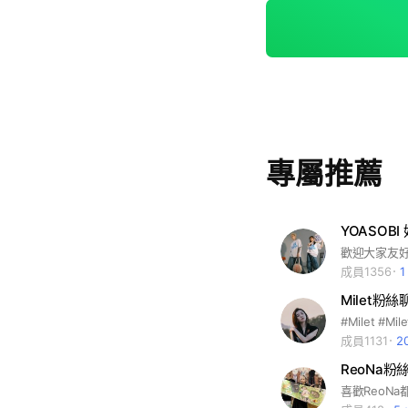
專屬推薦
YOASOBI 
歡迎大家友好討
成員1356
Milet粉
#Milet #M
成員1131
2
ReoNa粉
喜歡ReoN