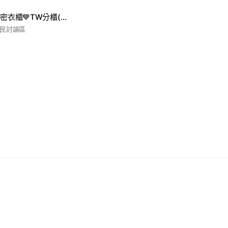
Adoのドキドキ秘密衣櫃💙TW分櫃(. l _ l)
o民討論區