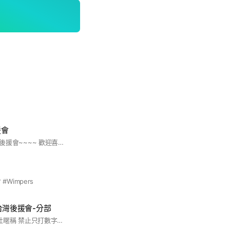
援會
這裡是tuki.台灣粉絲後援會~~~~ 歡迎喜歡tuki.的同好一起進來聊天~~ 名稱請好好打 取的太奇怪會不給進噢 禁止只有數字 標點符號
 #Wimpers
)台灣後援會-分部
LiSA 台灣後援會 入社暱稱 禁止只打數字或是奇怪標點符號,請取正常的名子 如果取的太奇怪會不給進,謝謝!