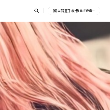
Search
以智慧手機版LINE查看
OpenChats
Open
or
search
messages
area