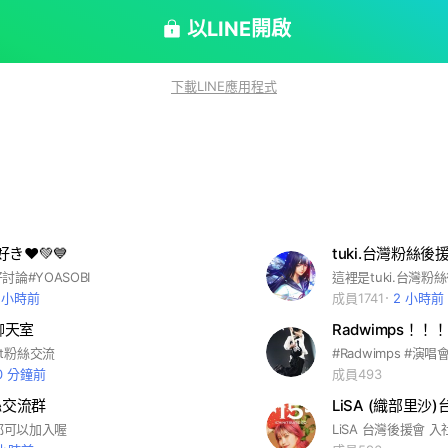
以LINE開啟
下載LINE應用程式
好き❤️💚💙
tuki.台灣粉絲後
論#YOASOBI
1 小時前
成員1741
2 小時前
絲聊天室
Radwimps！！！
ilet粉絲交流
#Radwimps #演唱會
0 分鐘前
成員493
絲交流群
LiSA (織部里沙
a都可以加入喔