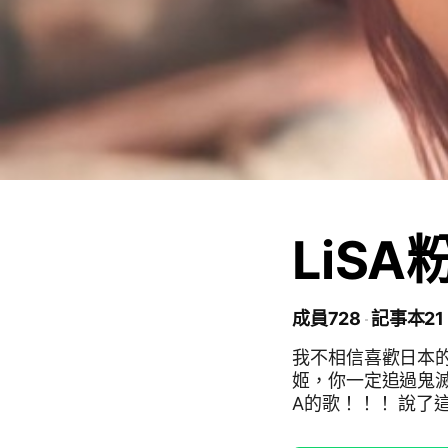
LiSA
成員728
記事本21
我不相信喜歡日本的你
姬，你一定追過鬼滅
A的歌！！！ 說了這