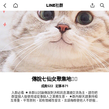
Go
share
se
LINE社群
back
to
home
傳說七仙女聚集地🧚‍♀️
成員522
記事本71
入群必看 ★本群以討論傳說對決和訊息溝通交流為主，請勿把
群當個人版使用或從事個人之業務生意。 ★群內聊天請秉持相
互尊重、平等原則，若有情緒性發言，言語侮辱使他人不舒服，
或言語貶低他人者，一律請出，不再邀請。 ★群組勿討論政治
性/宗教性或過於主觀之言論，如造成紛爭或他人感受不好，經