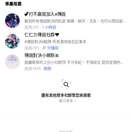
專屬推薦
管理員制止仍不聽勸者，將移出群組。 ★遊戲大家都有爆雷的
時候.打完可群組討論.遊戲中勿酸.避免誤會 ★禁止張貼血腥、
暴力、色情之圖片、影片、連結。 ★切勿分享黃/賭/毒/噁心/恐
🦖打不贏就加入x傳說
怖資訊 ★請勿私加或騷擾群友，有問題請向群主或管理員反
歡迎所有傳說對決的玩家 揪團、聊天、交友、也可以閒話家常 ❌嚴禁騷擾異性群友 熟人之間玩笑請拿捏分寸， 避免不熟識的群友感受不好！ ❌嚴禁政治話題！ ❌嚴禁任何金錢糾紛，私人交易！ ❌私下交友、私人聯絡方式、唉居臉書 管理不做任何干涉， 請群友自行拿捏 分寸， 倘若引起糾紛影響到社群， 相關人士一律剔除 ❌嚴禁任何不理性的言論及爭執 #傳說對決 #遊戲 #聊天交友
映。 ★每晚上不定期約戰，進行觀念交流。 ★遊戲中開局請玩
到底，勿投降。 ★不嘴炮、不吵架、不鬧事。 ★禁止金錢往來/
成員205
1 小時前
帳號交易 ★以上規則隨時更動不另行通知。 ★本群保留隨時請
仁仁ㄉ傳說社群❤️
你出去不需要理由之權利。
#傳說對決#組隊 所有事項皆在記事本
成員295
31 分鐘前
傳說對決小萌新🎀
脫離單排的上分小社群😼 不分年紀，不限段位 提供定期內戰切磋😇 歡迎喜歡聊天❤️ 喜歡揪團🩷 懂得互相尊重的朋友加入🫡 申請加入時✨️ 1，請到記事本詳讀社群規範 2，請勿使用系統提供的頭貼 請遵守群規 🚫色情🚫廣告🚫工作室 🚫氣氛隊友🚫優越感過重 認同再申請，否則請離開 2025，7，23創立 前身，傳說對決小伙伴🐱 傳說對決小日常🍮
成員1845
剛剛
還有其他眾多社群等您來探索
顯示更多