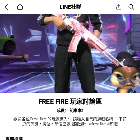
Go
share
se
LINE社群
back
to
home
FREE FIRE 玩家討論區
成員1
記事本1
歡迎各位Free fire 的玩家進入～ 請輸入自己的遊戲名稱！ 不管
您的等級，牌位，那個國家 都歡迎～ #freefire #遊戲
專屬推薦