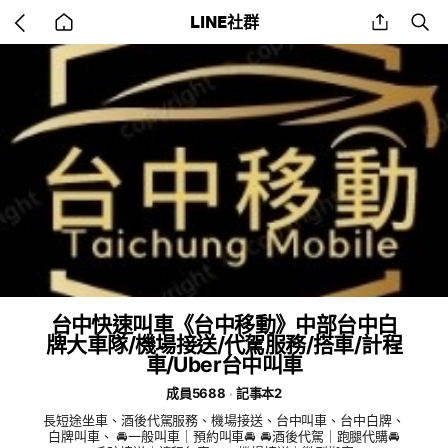
Go
share
se
LINE社群
back
to
home
台中快速叫車《台中移動》中部台中白
牌大車隊/機場接送/代駕服務/搭車/計程
車/Uber台中叫車
成員5688
記事本2
長短途坐車、酒後代駕服務、機場接送、台中叫車、台中白牌、
白牌叫車、 🚘一般叫車｜預約叫車🚘 🚘酒後代駕｜跑腿代購🚘