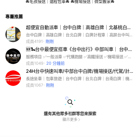
🚘毛孩接送｜遠程包車🚘 🚘機場接送｜微型搬家🚘
專屬推薦
超便宜自動派車｜台中白牌｜高雄白牌｜北基桃白牌｜北中南超便宜白牌計程車｜多元化計程車｜台北桃園計程車
台中白牌｜高雄白牌｜台北白牌｜白牌計程車｜高屏台中叫車｜北中南搭車｜多元化｜高雄墾丁計程車｜高雄東港｜包車旅遊｜計程車｜ Uber ｜高雄白牌計程車｜台中白牌計程車｜電話叫車｜酒後代駕｜市區叫車｜ Line計程車｜台北白牌計程車｜桃園白牌計程車｜ Line 計程車｜台灣計程車｜台中代駕｜高雄代駕｜多元化計程車｜高雄計程車｜屏東計程車｜台南計程車｜嘉義計程車｜台中計程車｜新竹計程車｜台中租車｜高雄租車｜租車自駕｜平價租車｜資金需求｜小額貸款｜汽車貸款｜機車貸款｜商品貸款｜勞保貸款｜個人信用貸款｜企業貸款｜創業貸款｜房屋土地一二三胎｜民間轉銀行｜手機貸款
成員4191
剛剛
🆕🐍台中最便宜搭車《台中出行》中部叫車｜ 台中叫車｜ 台中白牌｜搭車｜Uber服務｜代駕｜長途｜
服務項目 ✅一般派車 ✅代購跑腿 ✅高鐵接送 ✅機場接送 ✅包車旅遊 ✅酒後代駕 ✅道路救援 🏻‍♀歡迎貴賓們‍♂預約車輛 24h為您服務 #台中叫車 #白牌 #計程車 #uber
成員1049
20 分鐘前
24H台中快速叫車/中部台中白牌/機場接送/代駕/計程車/Uber多元/台中白牌/高鐵
長途坐車｜包車旅遊｜台中白牌｜台北白牌｜台南白牌｜機場接送｜酒後代駕｜中部叫車｜南部叫車｜桃園叫車｜新竹叫車｜北部叫車｜南投叫車｜草屯叫車｜彰化白牌｜高雄白牌｜高雄叫車｜阿法｜9人座機場接送｜商務車｜
成員1067
剛剛
還有其他眾多社群等您來探索
顯示更多