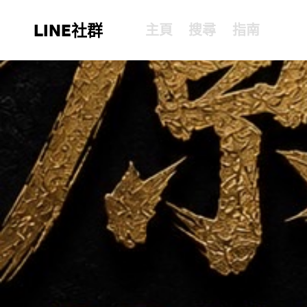
LINE社群
主頁
搜尋
指南