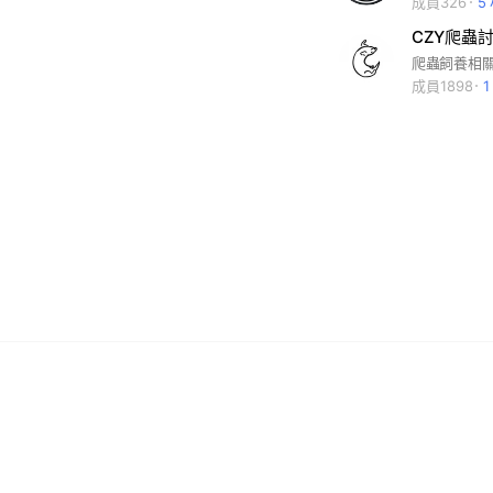
成員326
5
CZY爬蟲
成員1898