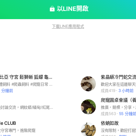
隻動物，都值得被尊重與理解。 我們的理念 專
與遺傳品質，培育體況優良的個體。 科學飼養 以
以LINE開啟
自然需求的飼養方式。 生態教育 推廣正確的
解，拉近人與自然的距離。
下載LINE應用程式
0元起標 杜比亞 守宮 鬆獅蜥 狐蠓 龜龜 爬寵周邊競標社群
紫晶蟒冷門蛇交
#杜比亞 #活體飼料 #爬蟲飼料 #爬寵日常 #爬寵 #爬蟲 #爬蟲店 #爬蟲活餌 #爬蟲類好きの人と繋がりたい #爬蟲動物 #守宮 #豹紋守宮 #鬆獅蜥 #鬆獅蜥蜴 #角蛙 #兩棲 #藍舌蜥 #狐獴 #蜜袋鼯
歡迎大家在這邊聊天
3 分鐘前
成員419
3 小時前
爬寵圓桌會議（養
請詳閱版規後討論交流，網紋蟒/緬甸/紅尾蚺
推廣，競標，分享，
成員563
55 分鐘
le CLUB
依蚺如故
大守宮專門，進階爬寵