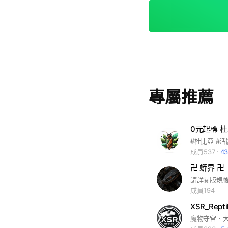
數億年的演化故事；每一
業繁殖 重視血統、健康
動物福利為核心，提供符合
爬蟲知識，消除誤
專屬推薦
成員537
4
卍 蟒界 卍
成員194
XSR_Repti
魔物守宮、