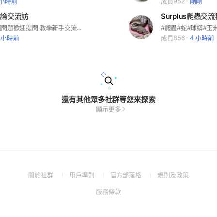
 小時前
成員952
剛剛
討論交流訪
Surplus爬蟲交流
爬蟲飼養相關問題歡迎提問 教學新手交流交換買賣競標
1 小時前
成員856
4 小時前
還有其他眾多社群等您來探索
顯示更多
(Open
(Open
(Open
(Open
關於社群
用戶準則
官方部落格
規則及政策
in
in
in
in
(Open
服務條款
a
a
a
a
in
new
new
new
new
a
window)
window)
window)
window)