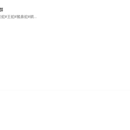
群
#爬蟲#蛇#球蟒#玉米蛇#王蛇#豬鼻蛇#網紋蟒#緬甸蟒#守宮#豹紋守宮#肥尾守宮#蜥蜴#巨蜥冷凍鼠#蟋蟀#杜比亞#紅蟑