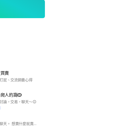
流買賣
打屁、交流飼養心得
爬人的窩🪹
討論，交易，聊天～😊
前
沒有限制，歡迎打屁聊天。 想賣什麼就賣什麼！ 在這裡可以分享交流大家的爬寵 及討論飼養方式 也歡迎放毒