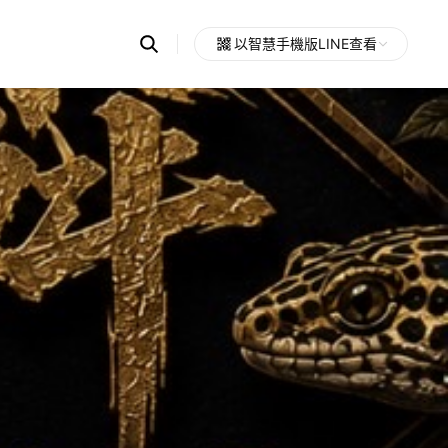
Search
以智慧手機版LINE查看
OpenChats
Open
or
search
messages
area