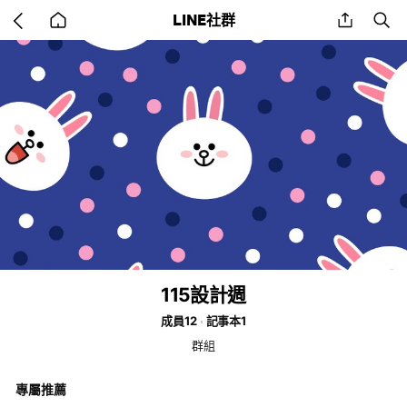
Go
share
se
LINE社群
back
to
home
115設計週
成員12
記事本1
群組
專屬推薦