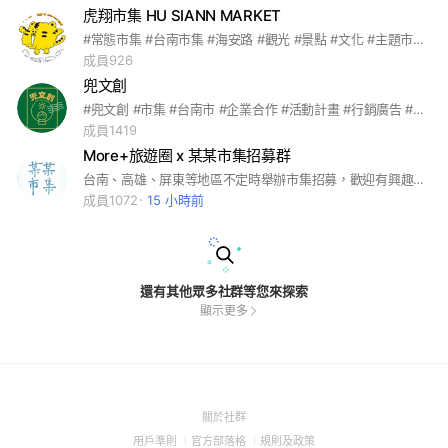
虎翔市集 HU SIANN MARKET
#常態市集 #台南市集 #海安路 #觀光 #景點 #文化 #主題市集 大家好、歡迎加入虎翔市集 HU SIANN MARKET、此社群為活動招商、宣傳、公告為主！請勿私自廣告及閒聊。入社群前麻煩將名字改為（品牌名稱）、感謝配合。如有犯規、一律直接踢出。
成員926
兜文創
#兜文創 #市集 #台南市 #企業合作 #活動計畫 #行銷廣告 #地方創生 #商圈合作 #企業贊助 #活動合作 一個以在地服務的熱忱而出發的市集， 希望讓更多台灣人認識台南這個充滿溫馨、充滿愛、充滿溫暖的城市
成員1419
More+旅遊圈 x 某某市集招募群
台南、高雄、屏東等地區不定時舉辦市集招募，歡迎有興趣的攤友加入報名！
成員1072
15 小時前
還有其他眾多社群等您來探索
顯示更多
(Open
關於社群
in
(Open
(Open
(Open
用戶準則
官方部落格
規則及政策