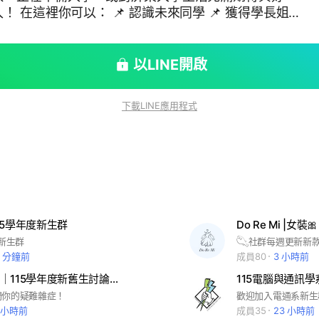
獲得學長姐經
掌握最新校園資訊與重要通知 📌 詢問選課、宿舍、生活
迎學長姐加入，一起協助新生解
以LINE開啟
下去！ 一起讓大學生活有個好的開始吧
15學年度新生
下載LINE應用程式
15學年度新生群
Do Re Mi |女裝🎀
#新生群
2 分鐘前
成員80
3 小時前
屏科學生會｜115學年度新舊生討論交流群
115電腦與通訊學
問你的疑難雜症！
歡迎加入電通系新生
1 小時前
成員35
23 小時前