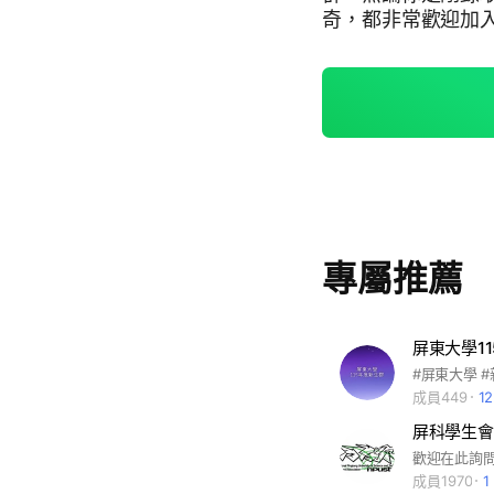
奇，都非常歡迎加入！ 在這裡你可以： 📌 認識未來同學 📌 
驗分享與建議 📌 
相關問題 💬 不用擔心發問，每個人都是從新手開始的！ 有任何問題都可
以提出來，大家都很樂意幫忙～ 🙌 也歡
決各種疑難雜症，讓經驗能夠傳承
🌱 #屏東大學 #1
專屬推薦
屏東大學1
#屏東大學 
成員449
1
歡迎在此詢
成員1970