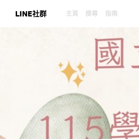
LINE社群
主頁
搜尋
指南