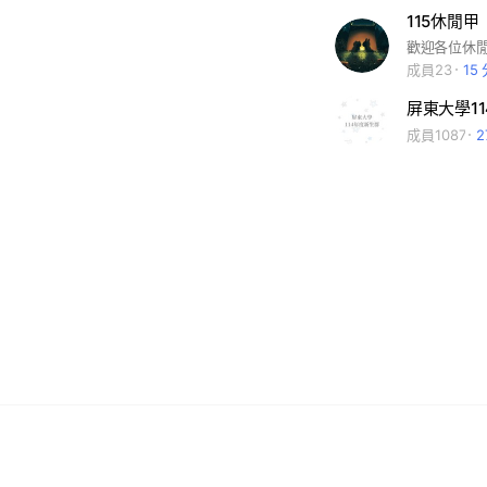
115休閒甲
歡迎各位休
成員23
15
屏東大學11
成員1087
2