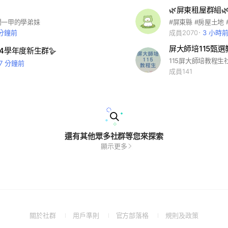
🌿屏東租屋群組
閒一甲的學弟妹
 分鐘前
成員2070
3 小時
屏大師培115甄選
4學年度新生群🪿
115屏大師培教程生
7 分鐘前
成員141
還有其他眾多社群等您來探索
顯示更多
(Open
(Open
(Open
(Open
關於社群
用戶準則
官方部落格
規則及政策
in
in
in
in