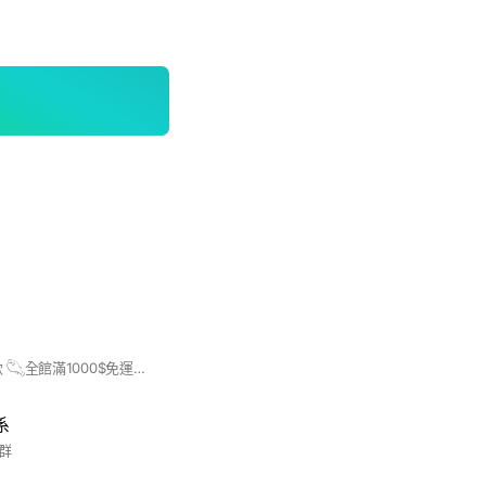
𓆡社群每週更新新款 𓆡全館滿1000$免運❗️❗️❗️ 𓆡付款方式：貨到付款/匯款/面交 𓆡官方賴連結🔗點進去即加入社群 🔥所有商品都可直接截圖私訊下單🔥 ———回覆時間：10:00-00:00———
系
群