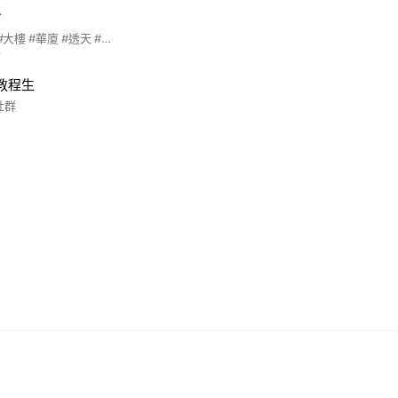

#屏東縣 #房屋土地 #大樓 #華廈 #透天 #店面 #店住 #公寓 #廠房 #土地 #套房
前
教程生
社群