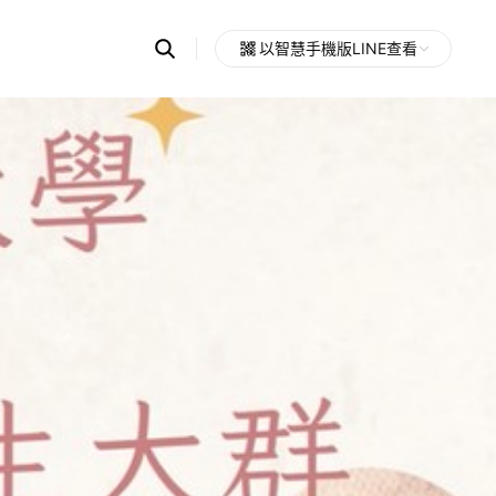
Search
以智慧手機版LINE查看
OpenChats
Open
or
search
messages
area