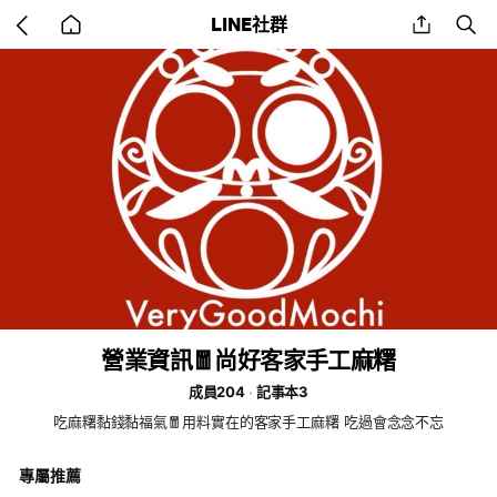
Go
share
se
LINE社群
back
to
home
營業資訊🧧尚好客家手工麻糬
成員204
記事本3
吃麻糬黏錢黏福氣🧧用料實在的客家手工麻糬 吃過會念念不忘
專屬推薦