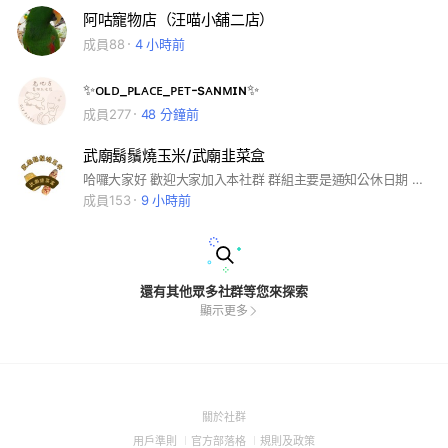
阿咕寵物店（汪喵小舖二店）
成員88
4 小時前
✨ᴏʟᴅ_ᴘʟᴀᴄᴇ_ᴘᴇᴛ-sᴀɴᴍɪɴ✨
成員277
48 分鐘前
武廟鬍鬚燒玉米/武廟韭菜盒
哈囉大家好 歡迎大家加入本社群 群組主要是通知公休日期 如果因颱風跟淹水的影響導致玉米供貨不穩定 我們就會改賣韭菜盒 歡迎大家來支持捧場👏👏
成員153
9 小時前
還有其他眾多社群等您來探索
顯示更多
(Open
關於社群
in
(Open
(Open
(Open
用戶準則
官方部落格
規則及政策