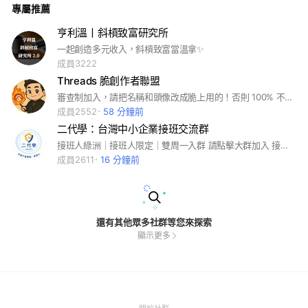
專屬推薦
亨利溫丨斜槓致富研究所
一起創造多元收入，斜槓致富當溫拿✨
成員3222
Threads 脆創作者聯盟
審查制加入，請把名稱和頭像改成脆上用的！否則 100% 不通過，版主會一個一個看
成員2552
58 分鐘前
二代學：台灣中小企業接班交流群
接班人綠洲｜接班人限定｜雙周一入群 請點擊大群加入 接班是迷霧，這裡是是一盞燈 接班人陪你一起走
成員2611
16 分鐘前
還有其他眾多社群等您來探索
顯示更多