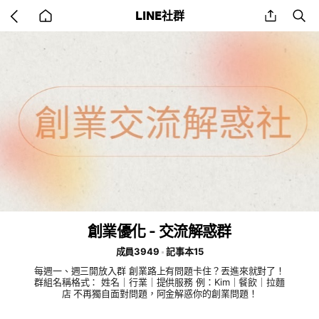
Go
share
se
LINE社群
back
to
home
創業優化 - 交流解惑群
成員3949
記事本15
每週一、週三開放入群 創業路上有問題卡住？丟進來就對了！
群組名稱格式： 姓名｜行業｜提供服務 例：Kim｜餐飲｜拉麵
店 不再獨自面對問題，阿金解惑你的創業問題！