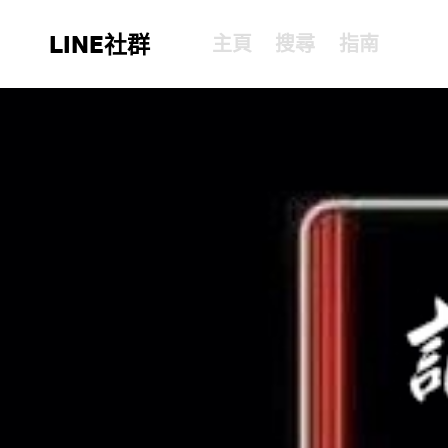
LINE社群
主頁
搜尋
指南