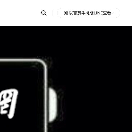
Search
以智慧手機版LINE查看
OpenChats
Open
or
search
messages
area