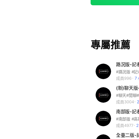
專屬推薦
路況版-記
#路況版 #記
成員996
7
(新)聊天
#聊天#閒聊
成員3004
南部版-記
成員4977
全臺二版-