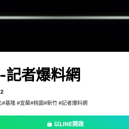
-記者爆料網
2
北#基隆 #宜蘭#桃園#新竹 #記者爆料網
以LINE開啟