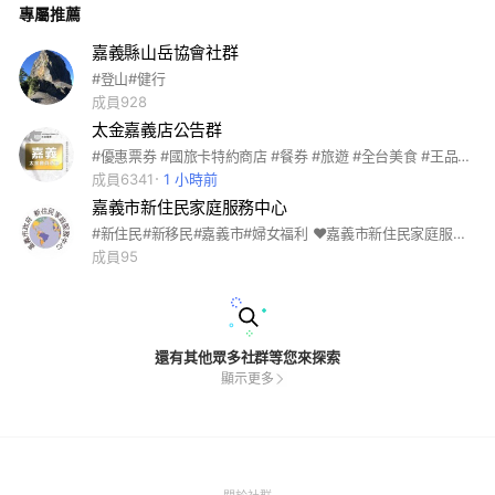
專屬推薦
嘉義縣山岳協會社群
#登山#健行
成員928
太金嘉義店公告群
#優惠票券 #國旅卡特約商店 #餐券 #旅遊 #全台美食 #王品系列 #萬豪酒店 #饗食天堂 #海港系列 #吃喝玩樂 #住宿券 #各大樂園 #飯店 #連鎖餐飲 #家樂福禮券 #7-11商品卡 #離島旅遊 #國內旅遊 #機票 #船票 #小琉球 #團媽合作 #親子同樂 #電子券 #實體通路 #代訂房 #船票 #自由行 #客製化旅遊 #簽證 #KOL合作 #多元支付 #全球網卡 #即買即用 #團購 #公司行號 #職工福委 #員工聚餐 #自助餐 #福利
成員6341
1 小時前
嘉義市新住民家庭服務中心
#新住民#新移民#嘉義市#婦女福利 ❤️嘉義市新住民家庭服務中心❤️ 😀電話：05-2310445 😀服務地點：嘉義市西區德安路6號後棟4樓（婦女福利服務中心） 😀服務時間：周一至周五（上午8:00~12:00；下午1:30~5:30） 😀嘉義市新住民家庭服務中心粉絲專頁https://www.facebook.com/familychiayi/about/?ref=page_intern
成員95
還有其他眾多社群等您來探索
顯示更多