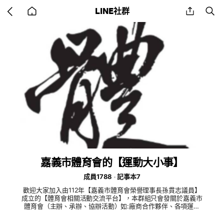
Go
share
se
LINE社群
back
to
home
嘉義市體育會的【運動大小事】
成員1788
記事本7
歡迎大家加入由112年【嘉義市體育會榮譽理事長孫貫志議員】
成立的【體育會相關活動交流平台】，本群組只會發關於嘉義市
體育會（主辦、承辦、協辦活動）如:廠商合作夥伴、各項運動
推廣及活動（免費、付費都會特別告知），想知道嘉義市體育會
更多更好康的運動大小事，千萬不要錯過這個群組的訊息！