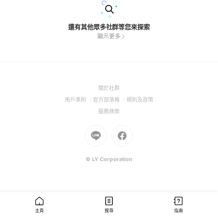
還有其他眾多社群等您來探索
顯示更多
(Open
關於社群
in
(Open
(Open
(Open
用戶準則
官方部落格
規則及政策
a
in
in
in
(Open
服務條款
new
a
a
a
in
window)
new
Go
new
Go
new
a
window)
to
window)
to
window)
new
Line
Facebook
window)
(Open
(Open
© LY Corporation
in
in
a
a
new
new
window)
window)
主頁
搜尋
指南