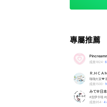
專屬推薦
Pincrea
成員1824
Ｒ.ＨＣＡＭ🇯
成員1500
みて🌸日
成員954
4