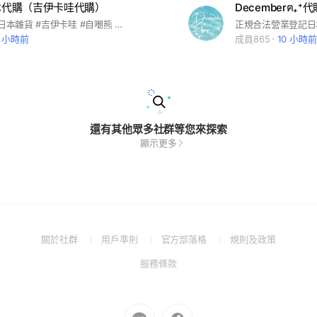
日本代購（吉伊卡哇代購）
Decemberฅ₊⁺代
#日本代購 #日本雜貨 #吉伊卡哇 #自嘲熊 #三麗鷗
6 小時前
成員865
10 小時前
還有其他眾多社群等您來探索
顯示更多
(Open
(Open
(Open
(Open
關於社群
用戶準則
官方部落格
規則及政策
in
in
in
in
(Open
服務條款
a
a
a
a
in
new
new
new
new
a
window)
window)
window)
window)
new
Go
Go