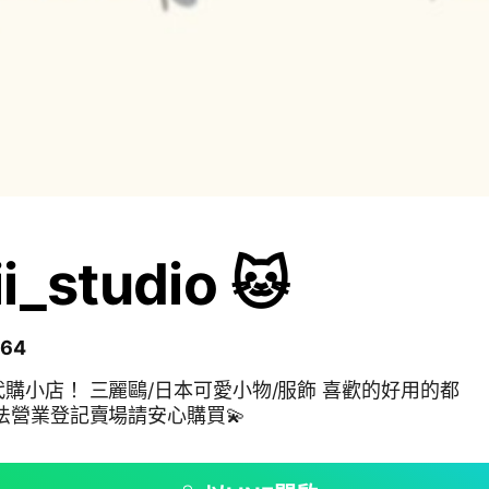
i_studio 🐱
64
購小店！ 三麗鷗/日本可愛小物/服飾 喜歡的好用的都
享給大家！ 合法營業登記賣場請安心購買💫