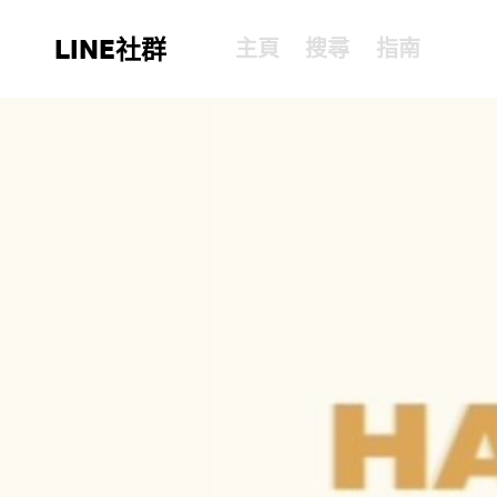
LINE社群
主頁
搜尋
指南