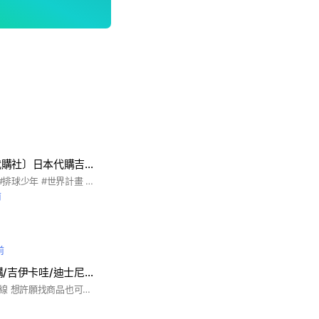
〔嗚啦呀哈日本代購社〕日本代購吉伊卡哇三麗鷗黑虎蝦排球少年動漫週邊
#吉伊卡哇 #三麗鷗 #排球少年 #世界計畫 #Hololive
前
前
And you 日本代購/吉伊卡哇/迪士尼/卡通週邊
在日小幫手不定時連線 想許願找商品也可以告訴我們 #日本代購#吉伊卡哇#迪士尼#環球影城