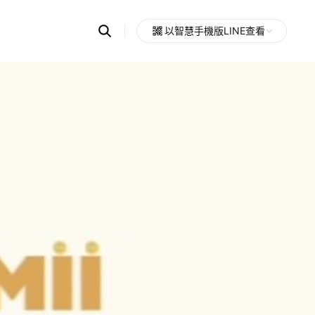
Search
以智慧手機版LINE查看
OpenChats
Open
or
search
messages
area