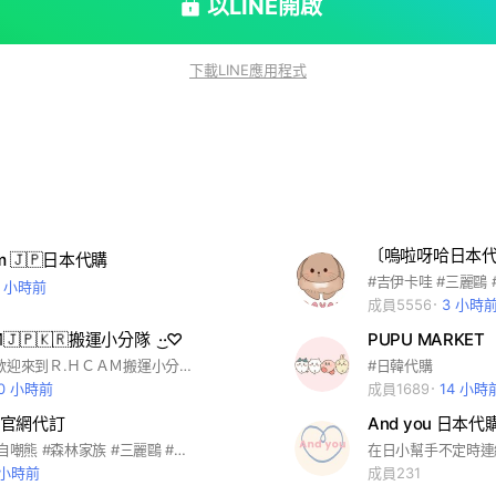
以LINE開啟
下載LINE應用程式
mm 🇯🇵日本代購
6 小時前
成員5556
3 小時
🇵🇰🇷搬運小分隊 ‪ ·͜·♡‬
PUPU MARKET
嗨嗨大家❤️ 歡迎來到Ｒ.ＨＣＡＭ搬運小分隊🇯🇵🇰🇷 為大家嚴選各國🇰🇷🇯🇵小物噢((៸៸⩊៸៸)𖥔 ࣪ 新來的寶寶可以幫我看一下公告 也可以看一下記事本有沒有需要的商品哦🥰🫶🏻 有任何問題🙋🏻‍♀️請私訊官方帳號（一定要加小老鼠@） 審核入群速度加快也可以直接私訊我們官方哦 ‼️帳號📝 @127aqxgr‼️ 主要以日韓嚴選小物商品為主🇯🇵🇰🇷✈️ 不定期🇯🇵🇰🇷連線 預購可等待再下單，不接急單哦 #日本 #韓國 #代購 #連線 #吉伊卡哇 #寶可夢中心 #三麗鷗 #迪士尼store #龍貓吉卜力 #海賊王 #蠟筆小新 #一番賞代抽 #咒術迴戰 #排球少年 #安利美特#JUMPSHOP #零食 #伴手禮 #藥妝 #美妝 #服飾 #日用小雜貨 以上有任何問題都可以聯繫我們喔 現在就讓我們開始神奇的旅程吧ᰔᩚ
#日韓代購
10 小時前
成員1689
14 小時
本官網代訂
#吉伊卡哇 #自嘲熊 #森林家族 #三麗鷗 #吉卜力 #日本連線
 小時前
成員231