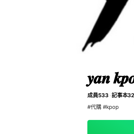
𝒚𝒂𝒏 𝒌𝒑
成員533
記事本3
#代購 #kpop