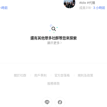
#idle #代購
 小時前
成員318
3 小時前
還有其他眾多社群等您來探索
顯示更多
(Open
(Open
(Open
(Open
關於社群
用戶準則
官方部落格
規則及政策
in
in
in
in
(Open
服務條款
a
a
a
a
in
new
new
new
new
a
window)
window)
window)
window)
new
Go
Go
window)
to
to