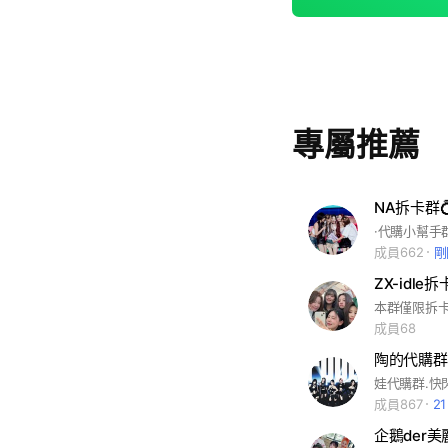
專屬推薦
NA拆卡群💍⋆ 
成員662
剛
ZX-idle
本群僅限拆
成員68
陶的代購群
成員867
2
企鵝der