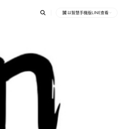
Search
以智慧手機版LINE查看
OpenChats
Open
or
search
messages
area