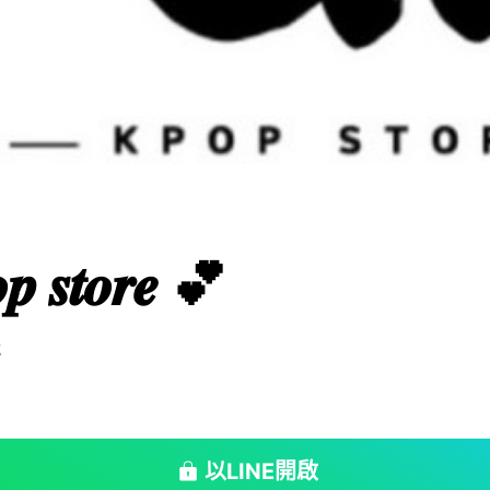
𝒑 𝒔𝒕𝒐𝒓𝒆 💕
2
以LINE開啟