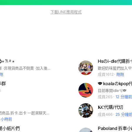
下載LINE應用程式
𐙚 ࿔ ⋆
Hsのi-dle代購
·代購小幫手群 ·非現貨商品不倒賣 ·加入後若退出，不得再次申請 ·請更改FB暱稱，並務必詳閱重要貼文 ·喊單前請三思，禁止棄單💜
剛
成員1612
剛剛
拆卡群
🐨 koalaのkpo
卡
目前專開idle🫧🐨
成員265
12 分鐘前
𝐊𝐂代購/代切
娃代購群.快閃商品.拆卡.出卡 一起來聊天吧～
成員466
25 分鐘
1 小時前
美麗小紙片們
Paboland 拆車小