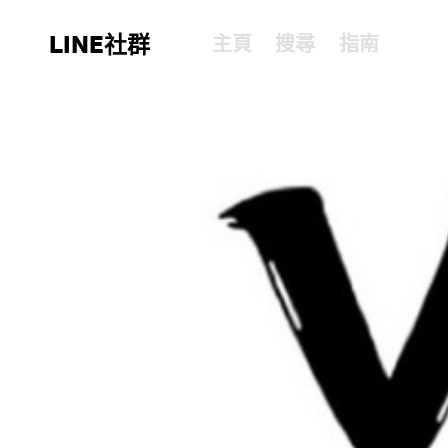
LINE社群
主頁
搜尋
指南