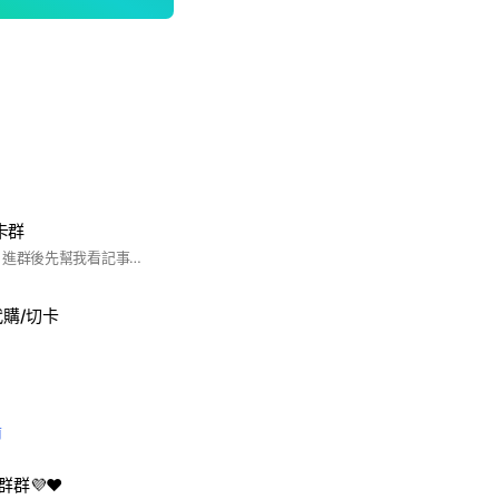
拆卡群
歡迎奶味藍們加入💜 進群後先幫我看記事本🗒️
p代購/切卡
前
群群💜❤️