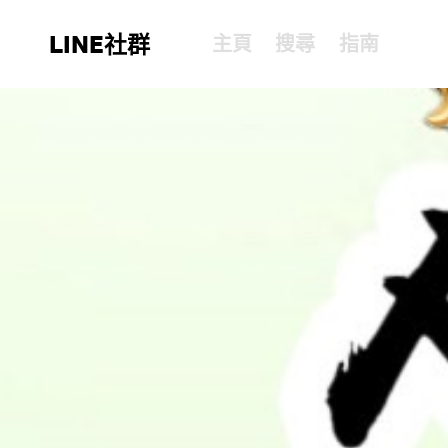
LINE社群
主頁
搜尋
指南