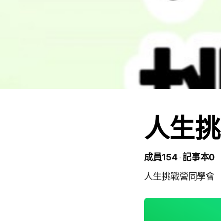
人生挑
成員154
記事本0
人生挑戰營同學會