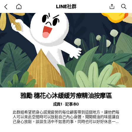
Go
share
se
LINE社群
back
to
home
雅勵 穗花心沐緩緩芳療精油按摩區
成員1
記事本0
此群組希望把身心感覺疲勞的每位顧客帶到這個地方，讓他們每
人可以來此空間時可以放鬆自己內心身體，聞聞精油的味道讓自
己身心放鬆，談談生活中不如意的事，同時也可以好好休息一下
#按摩#放鬆#精油#芳療#談心