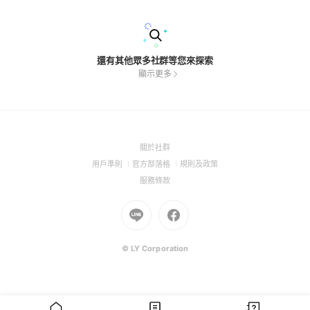
還有其他眾多社群等您來探索
顯示更多
(Open
關於社群
in
(Open
(Open
(Open
用戶準則
官方部落格
規則及政策
a
in
in
in
(Open
服務條款
new
a
a
a
in
window)
new
Go
new
Go
new
a
window)
to
window)
to
window)
new
Line
Facebook
window)
(Open
(Open
© LY Corporation
in
in
a
a
new
new
window)
window)