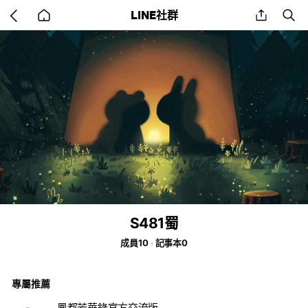
Go
share
se
LINE社群
back
to
home
S481蜀
成員10
記事本0
專屬推薦
鳳都芳華錄官方交流版