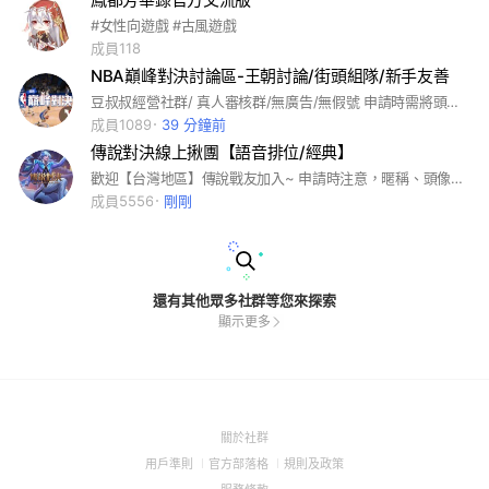
#女性向遊戲 #古風遊戲
成員118
NBA巔峰對決討論區-王朝討論/街頭組隊/新手友善
豆叔叔經營社群/ 真人審核群/無廣告/無假號 申請時需將頭貼更換成遊戲相關截圖 #籃球 #手遊 #NBA #體育 #運動#季後賽
成員1089
39 分鐘前
傳說對決線上揪團【語音排位/經典】
歡迎【台灣地區】傳說戰友加入~ 申請時注意，暱稱、頭像不能是無意義的符號或影射任何髒話、色情等，入群後請先自我介紹~目前的段位~擅長打哪個位置(野/凱/中/輔/射)，讓大家認識一下哦！ ※禁止廣告、宣傳社群，違者一律踢除。 #傳說對決 #線上揪團 #排位 #經典 #上分列車 #永恆傳說 #雷隊友退散
成員5556
剛剛
還有其他眾多社群等您來探索
顯示更多
(Open
關於社群
in
(Open
(Open
(Open
用戶準則
官方部落格
規則及政策
a
in
in
in