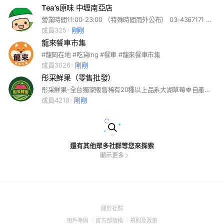
Tea’s原味 中壢南亞店
營業時間11:00-23:00 （特殊時間而外公布） 03-4367171 #不定期Line群優惠 #提供線上預約訂購自取
成員325
剛剛
龍來餐車市集
#龍岡在地 #吃貨ing #餐車 #龍來餐車市集
成員3026
剛剛
彤采鮮果（零售批發）
彤采鮮果-全台獨家販售稀有20種以上品系大湖草莓🍓自產自銷，批發零售，讓您吃的安心。紐西蘭澳洲櫻桃🍒，台產季節水果。 精緻水果禮盒。 水果基本保固服務，大桃園🈵500元免運費。外縣市黑貓冷藏運費150元
成員4218
剛剛
還有其他眾多社群等您來探索
顯示更多
(Open
關於社群
in
(Open
(Open
(Open
用戶準則
官方部落格
規則及政策