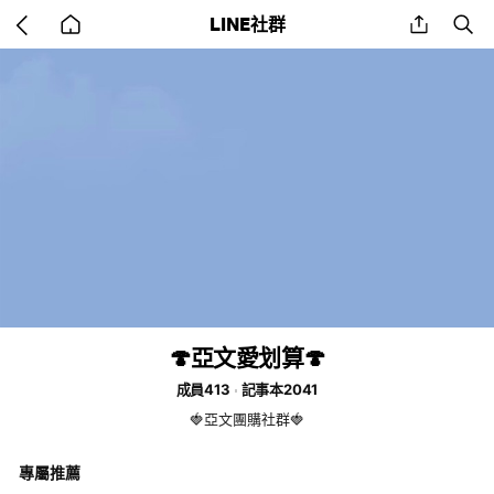
Go
share
se
LINE社群
back
to
home
🍄亞文愛划算🍄
成員413
記事本2041
🍓亞文團購社群🍓
專屬推薦