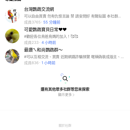
台灣鸚鵡交流網
可以自由買賣 勿有仇恨言論 禁 請安問好 有聲貼圖 本社群由洄瀾鳥園管理
成員3765
55 分鐘前
可愛鸚鵡寶貝日常❤️❤️
#歡迎各位鳥爸鳥媽的加入！🥰🥰
成員233
4 小時前
最讚ㄟ和尚鸚鵡群～
#可以互相交流、買賣 近期網路詐騙頻繁 暱稱偽裝成版主、管理員或小編等來騙取個人資料。群組在此絕對不會要求更換新群或加入網站，成員勿點擊網址或長按掃碼。以免個人帳號資料造成財產損失被盜。
成員836
1 小時前
還有其他眾多社群等您來探索
顯示更多
(Open
關於社群