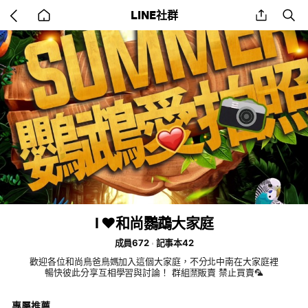
Go
share
se
LINE社群
back
to
home
I ❤️和尚鸚鵡大家庭
成員672
記事本42
歡迎各位和尚鳥爸鳥媽加入這個大家庭，不分北中南在大家庭裡
暢快彼此分享互相學習與討論！ 群組🈲️販賣 禁止買賣🦜
專屬推薦