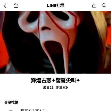
Go
share
se
LINE社群
back
to
home
輝煌古惑✦驚聲尖叫✦
成員23
記事本9
專屬推薦
輝享🦋古惑人生