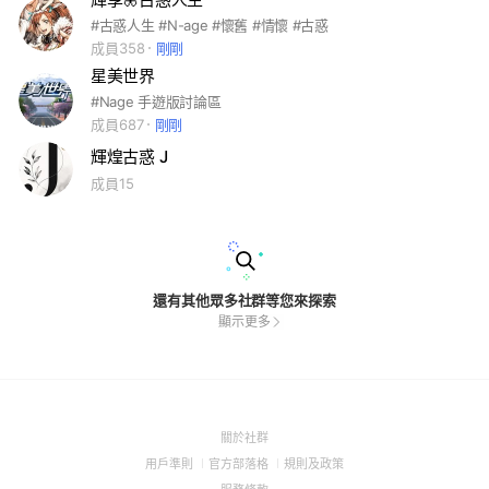
#古惑人生 #N-age #懷舊 #情懷 #古惑
成員358
剛剛
星美世界
#Nage 手遊版討論區
成員687
剛剛
輝煌古惑 J
成員15
還有其他眾多社群等您來探索
顯示更多
(Open
關於社群
in
(Open
(Open
(Open
用戶準則
官方部落格
規則及政策
a
in
in
in