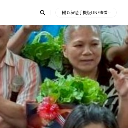
Search
以智慧手機版LINE查看
OpenChats
Open
or
search
messages
area