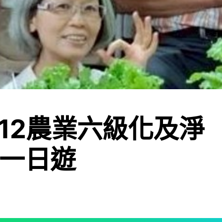
7/12農業六級化及淨
一日遊