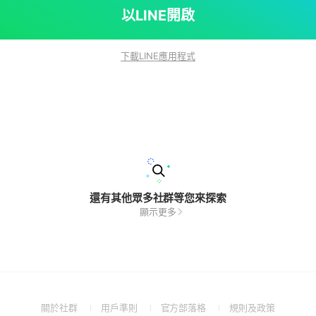
以LINE開啟
下載LINE應用程式
還有其他眾多社群等您來探索
顯示更多
(Open
(Open
(Open
(Open
關於社群
用戶準則
官方部落格
規則及政策