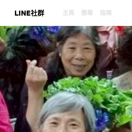
LINE社群
主頁
搜尋
指南