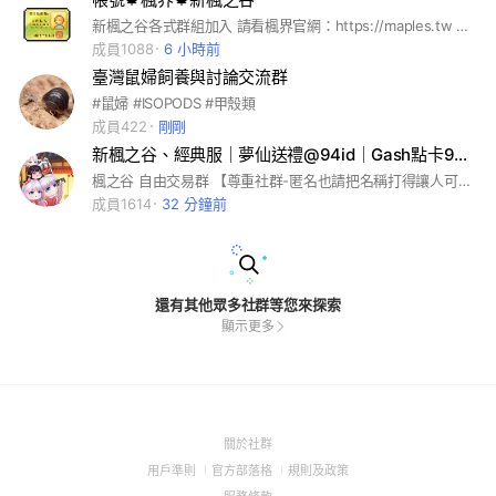
新楓之谷各式群組加入 請看楓界官網：https://maples.tw 楓界科技官方LINE：@Maples 服務項目：點數卡、廣告投放 GASH 93折、Mycard 915折、貝殼幣93折 #楓之谷交易買賣 #楓之谷買賣群 #楓之谷DISCORD #楓之谷DC #楓之谷群組 #楓之谷交易群 #新楓之谷 #楓之谷line群 #新楓之谷交易 #楓界買賣 #聊天 #交友 #楓之谷交易平台 #楓之谷買賣平台
成員1088
6 小時前
臺灣鼠婦飼養與討論交流群
#鼠婦 #ISOPODS #甲殼類
成員422
剛剛
新楓之谷、經典服｜夢仙送禮@94id｜Gash點卡92折起
楓之谷 自由交易群 【尊重社群-匿名也請把名稱打得讓人可以辨識亂碼名稱經管理員整理都會被剔除】 #禁止宣傳🚫點數送禮相關
成員1614
32 分鐘前
還有其他眾多社群等您來探索
顯示更多
(Open
關於社群
in
(Open
(Open
(Open
用戶準則
官方部落格
規則及政策
a
in
in
in