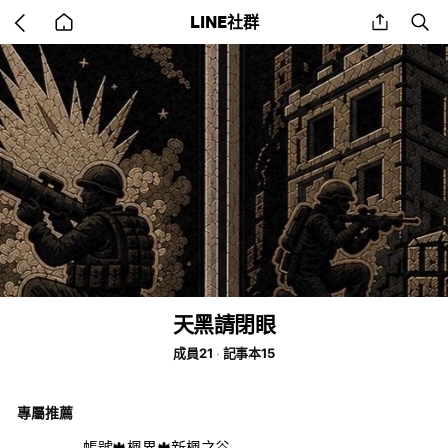
Go
share
se
LINE社群
back
to
home
天黑請閉眼
成員21
記事本15
專屬推薦
帳號🍁楓界🍁新楓之谷