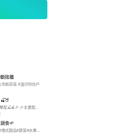
物斷捨離
北市新莊區 #溫仔圳住戶
🍑
歡迎新朋友們加入饗果配🍒🍎🎉 🎉主要配送範圍： 門牌「新莊區」即滿$300免運 🎉新莊、泰山、五股、樹林、迴龍 滿$500免運配送 🎉其他雙北地區(有限區域) 滿$799免運配送
前
蔬食🌱
#生菜#手作#辣椒醬#港式甜品#蔬菜#水果#中式點心#蘿蔔糕#蔭鳳梨