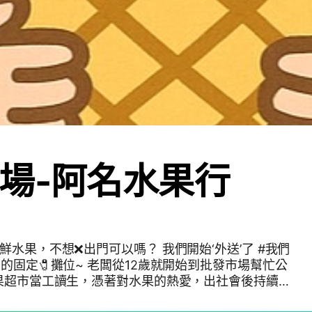
場-阿名水果行
鮮水果，不想❌出門可以嗎？ 我們開始‘外送’了 #我們
內的固定🧷攤位~ 老闆從12歲就開始到批發市場幫忙公
水果超市當工讀生，憑著對水果的熱愛，出社會後持續在