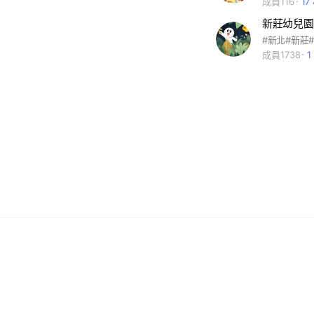
成員116
17
新莊幼兒園
#新北#新莊
成員1738