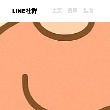
LINE社群
主頁
搜尋
指南