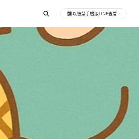
Search
以智慧手機版LINE查看
OpenChats
Open
or
search
messages
area