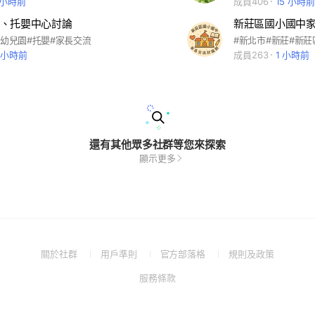
 小時前
成員406
15 小時前
、托嬰中心討論
新莊區國小國中
#幼兒園#托嬰#家長交流
1 小時前
成員263
1 小時前
還有其他眾多社群等您來探索
顯示更多
(Open
(Open
(Open
(Open
關於社群
用戶準則
官方部落格
規則及政策
in
in
in
in
(Open
服務條款
a
a
a
a
in
new
new
new
new
a
window)
window)
window)
window)