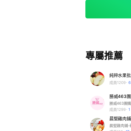
好吃😋美味商品，水
在，我們要開始做外送
0我們就送！（其他地區案暫
的，追求完美的人，
把錢給警衛喔，或
專屬推薦
純粹水果批
成員1209
成員1299
晨堅雞肉鋪