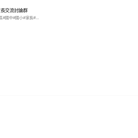
家長交流討論群
#新北市#新莊#新莊區#國中#國小#家長#上新莊#下新莊#育兒#安親班#課後照顧班#才藝班#共學#新生#中學#小學生#小學#補習班#資訊#交流#討論#北部#安親#課業#功課