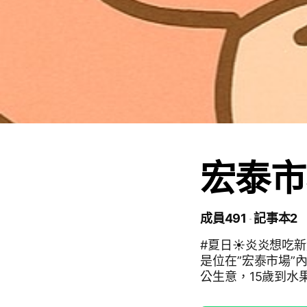
宏泰市
成員491
記事本2
#夏日☀️炎炎想吃新
是位在”宏泰市場”
公生意，15歲到
水果界打拼！ #每天清晨都會到市場補貨找貨，就是要給大家新鮮cp高的