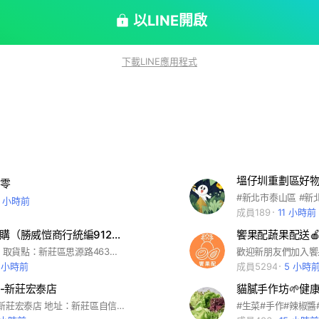
果跟著季節走，讓大家吃到當季的好水果🍉！ #現
了🎉，只要住在‘上新莊’騎機車🛵可以抵達的🈵$20
以LINE開啟
不外送，人員不足） #🈲水果不是塑膠做
拜託不要購買！ #⚠️如果商品要放警衛室，麻煩要先
下載LINE應用程式
者提前匯款
塭仔圳重劃區好
零
#新北市泰山區 #新
6 小時前
成員189
11 小時前
勝威463團購（勝威愷商行統編91244722）
饗果配蔬果配送🍎
勝威463團購 取貨點：新莊區思源路463號 🉑️郵寄 運費自付 歡迎加入～
1 小時前
成員5294
5 小時
-新莊宏泰店
貓膩手作坊🌱健康
晨堅雞肉鋪-新莊宏泰店 地址：新莊區自信街23-5號 （麗晶花園社區旁） 上新莊金額滿300元皆可安排時間外送