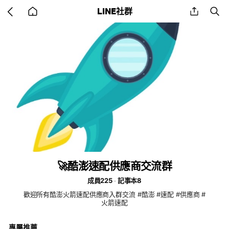
Go
share
se
LINE社群
back
to
home
🚀酷澎速配供應商交流群
成員225
記事本8
歡迎所有酷澎火箭速配供應商入群交流 #酷澎 #速配 #供應商 #
火箭速配
專屬推薦