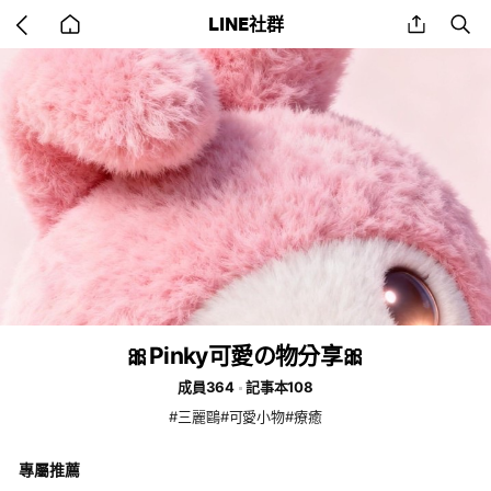
Go
share
se
LINE社群
back
to
home
🎀Pinky可愛の物分享🎀
成員364
記事本108
#三麗鷗#可愛小物#療癒
專屬推薦