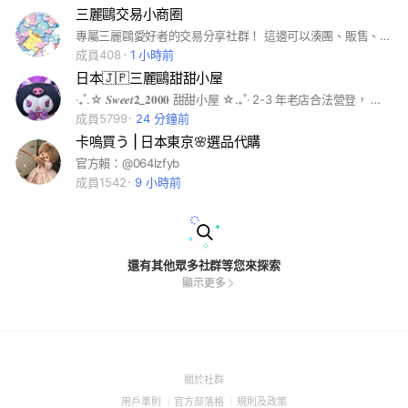
三麗鷗交易小商圈
專屬三麗鷗愛好者的交易分享社群！ 這邊可以湊團、販售、交換商品
成員408
1 小時前
日本🇯🇵三麗鷗甜甜小屋
‧₊˚.☆ 𝑺𝒘𝒆𝒆𝒕𝟐_𝟐𝟎𝟎𝟎 甜甜小屋 ☆.₊˚‧ 2-3 年老店合法營登， 專營🇯🇵三麗鷗、拉拉熊等各類日本小物 ⚠️ 你想清楚了嗎？想存錢的話千萬別進群🥵🥵 近期整理社群幽靈人口👻 如有誤刪可以私訊官方找我💗
成員5799
24 分鐘前
卡嗚買う | 日本東京🌸選品代購
官方賴：@064lzfyb
成員1542
9 小時前
還有其他眾多社群等您來探索
顯示更多
(Open
關於社群
in
(Open
(Open
(Open
用戶準則
官方部落格
規則及政策